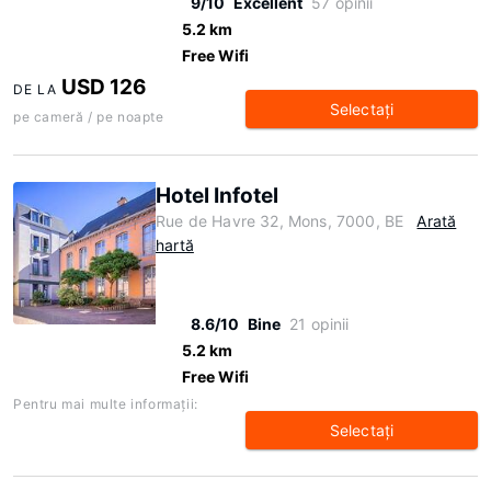
9/10
Excellent
57 opinii
5.2 km
Free Wifi
USD 126
DE LA
Selectaţi
pe cameră / pe noapte
Hotel Infotel
Rue de Havre 32, Mons, 7000, BE
Arată
hartă
8.6/10
Bine
21 opinii
5.2 km
Free Wifi
Pentru mai multe informaţii:
Selectaţi