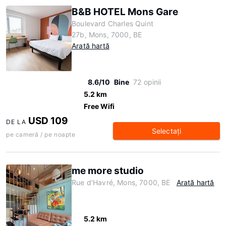
B&B HOTEL Mons Gare
Boulevard Charles Quint
27b, Mons, 7000, BE
Arată hartă
8.6/10
Bine
72 opinii
5.2 km
Free Wifi
USD 109
DE LA
Selectaţi
pe cameră / pe noapte
me more studio
Rue d'Havré, Mons, 7000, BE
Arată hartă
5.2 km