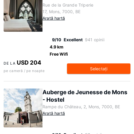
Rue de la Grande Triperie
17, Mons, 7000, BE
Arată hartă
9/10
Excellent
941 opinii
4.9 km
Free Wifi
USD 204
DE LA
Selectaţi
pe cameră / pe noapte
Auberge de Jeunesse de Mons
- Hostel
Rampe du Château, 2, Mons, 7000, BE
Arată hartă