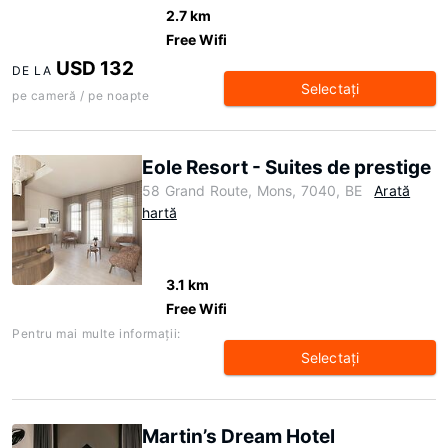
2.7 km
Free Wifi
USD 132
DE LA
Selectaţi
pe cameră / pe noapte
Eole Resort - Suites de prestige
58 Grand Route, Mons, 7040, BE
Arată
hartă
3.1 km
Free Wifi
Pentru mai multe informaţii:
Selectaţi
Martin’s Dream Hotel