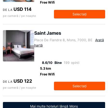
Free Wifi
USD 114
DE LA
Selectaţi
pe cameră / pe noapte
Saint James
Place De Flandre 8, Mons, 7000, BE
Arată
hartă
8.6/10
Bine
199 opinii
5.3 km
Free Wifi
USD 122
DE LA
Selectaţi
pe cameră / pe noapte
Mai multe hoteluri lângă Mons