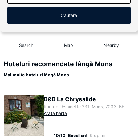
Căutare
Search
Map
Nearby
Hoteluri recomandate lângă Mons
Mai multe hoteluri lângă Mons
B&B La Chrysalide
Rue de l'Espinette 231, Mons, 7033, BE
Arată hartă
10/10
Excellent
9 opinii