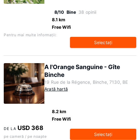
8/10
Bine
38 opinii
8.1 km
Free Wifi
Pentru mai multe informaţii:
Selectaţi
A l'Orange Sanguine - Gîte
Binche
19 Rue de la Régence, Binche, 7130, BE
Arată hartă
8.2 km
Free Wifi
USD 368
DE LA
Selectaţi
pe cameră / pe noapte