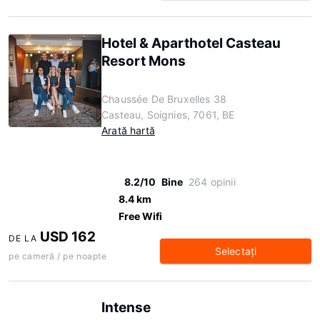
Hotel & Aparthotel Casteau
Resort Mons
Chaussée De Bruxelles 38
Casteau, Soignies, 7061, BE
Arată hartă
8.2/10
Bine
264 opinii
8.4 km
Free Wifi
USD 162
DE LA
Selectaţi
pe cameră / pe noapte
Intense