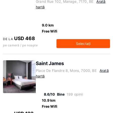
Grand Rue 102, Manage, 7170, BE
Arată
hartă
9.0 km
Free Wifi
USD 468
DE LA
Selectaţi
pe cameră / pe noapte
Saint James
Place De Flandre 8, Mons, 7000, BE
Arată
hartă
8.6/10
Bine
199 opinii
10.9 km
Free Wifi