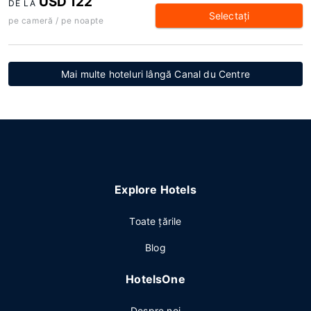
USD 122
DE LA
Selectaţi
pe cameră / pe noapte
Mai multe hoteluri lângă Canal du Centre
Explore Hotels
Toate ţările
Blog
HotelsOne
Despre noi