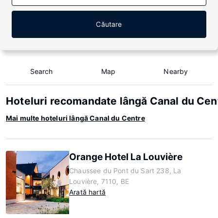
Căutare
Search
Map
Nearby
Hoteluri recomandate lângă Canal du Cen
Mai multe hoteluri lângă Canal du Centre
Orange Hotel La Louvière
Chaussee du Pont du Sart 238, La
Louvière, 7110, BE
Arată hartă