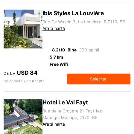
ibis Styles La Louvière
Rue De Wavrin,3, La Louvière, B 7110, BE
Arată hartă
8.2/10
Bine
390 opinii
5.7 km
Free Wifi
USD 84
DE LA
Selectaţi
pe cameră / pe noapte
Hotel Le Val Fayt
Rue de la Croyere 21 Fayt-lez-
Manage, Manage, 7170, BE
Arată hartă