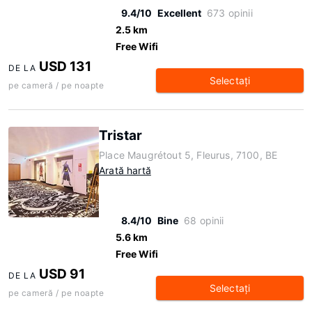
9.4/10
Excellent
673 opinii
2.5 km
Free Wifi
USD 131
DE LA
Selectaţi
pe cameră / pe noapte
Tristar
Place Maugrétout 5, Fleurus, 7100, BE
Arată hartă
8.4/10
Bine
68 opinii
5.6 km
Free Wifi
USD 91
DE LA
Selectaţi
pe cameră / pe noapte