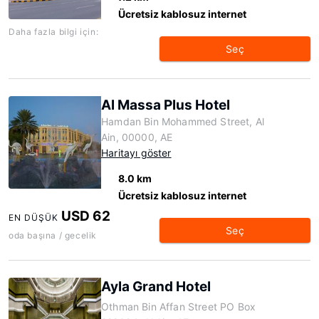
Ücretsiz kablosuz internet
Daha fazla bilgi için:
Seç
Al Massa Plus Hotel
Hamdan Bin Mohammed Street, Al
Ain, 00000, AE
Haritayı göster
8.0 km
Ücretsiz kablosuz internet
USD 62
EN DÜŞÜK
Seç
oda başına / gecelik
Ayla Grand Hotel
Othman Bin Affan Street PO Box