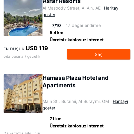
Asfar Resorts
Al Masoody Street, Al Ain, AE
Haritayı
göster
7/10
17 değerlendirme
5.4 km
Ücretsiz kablosuz internet
USD 119
EN DÜŞÜK
Seç
oda başına / gecelik
Hamasa Plaza Hotel and
Apartments
Main St., Buraimi, Al Buraymi, OM
Haritayı
göster
7.1 km
Ücretsiz kablosuz internet
Daha fazla bilgi için: