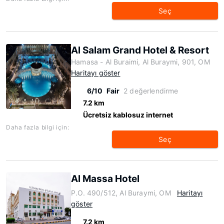
Seç
Al Salam Grand Hotel & Resort
Hamasa - Al Buraimi, Al Buraymi, 901, OM
Haritayı göster
6/10
Fair
2 değerlendirme
7.2 km
Ücretsiz kablosuz internet
Daha fazla bilgi için:
Seç
Al Massa Hotel
P.O. 490/512, Al Buraymi, OM
Haritayı
göster
7.2 km