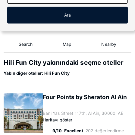
Ara
Search
Map
Nearby
Hili Fun City yakınındaki seçme oteller
Yakın diğer oteller: Hili Fun City
Four Points by Sheraton Al Ain
Bani Yas Street 117th, Al Ain, 30000, AE
Haritayı göster
9/10
Excellent
202 değerlendirme