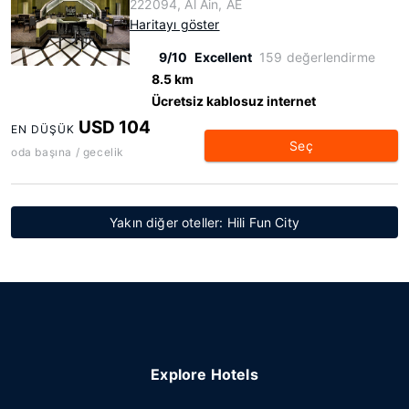
222094, Al Ain, AE
Haritayı göster
9/10
Excellent
159 değerlendirme
8.5 km
Ücretsiz kablosuz internet
USD 104
EN DÜŞÜK
Seç
oda başına / gecelik
Yakın diğer oteller: Hili Fun City
Explore Hotels