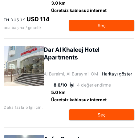
3.0 km
Ücretsiz kablosuz internet
USD 114
EN DÜŞÜK
Seç
oda başına / gecelik
Dar Al Khaleej Hotel
Apartments
Al Buraimi, Al Buraymi, OM
Haritayı göster
8.6/10
İyi
4 değerlendirme
5.0 km
Ücretsiz kablosuz internet
Daha fazla bilgi için:
Seç