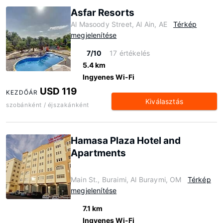
Asfar Resorts
Al Masoody Street, Al Ain, AE
Térkép
megjelenítése
7/10
17 értékelés
5.4 km
Ingyenes Wi-Fi
USD 119
KEZDŐÁR
Kiválasztás
szobánként / éjszakánként
Hamasa Plaza Hotel and
Apartments
Main St., Buraimi, Al Buraymi, OM
Térkép
megjelenítése
7.1 km
Ingyenes Wi-Fi