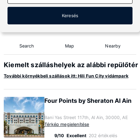
Keresés
Search
Map
Nearby
Kiemelt szálláshelyek az alábbi repülőtér
További környékbeli szállások itt: Hili Fun City vidámpark
Four Points by Sheraton Al Ain
Bani Yas Street 117th, Al Ain, 30000, AE
Térkép megjelenítése
9/10
Excellent
202 értékelés