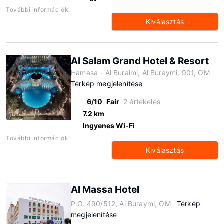
További információk:
Kiválasztás
Al Salam Grand Hotel & Resort
Hamasa - Al Buraimi, Al Buraymi, 901, OM
Térkép megjelenítése
6/10
Fair
2 értékelés
7.2 km
Ingyenes Wi-Fi
További információk:
Kiválasztás
Al Massa Hotel
P.O. 490/512, Al Buraymi, OM
Térkép
megjelenítése