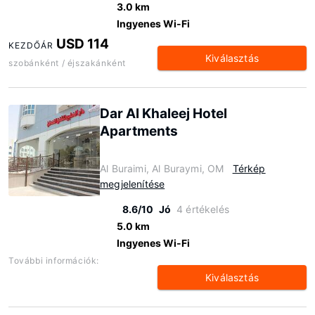
3.0 km
Ingyenes Wi-Fi
USD 114
KEZDŐÁR
Kiválasztás
szobánként / éjszakánként
Dar Al Khaleej Hotel
Apartments
Al Buraimi, Al Buraymi, OM
Térkép
megjelenítése
8.6/10
Jó
4 értékelés
5.0 km
Ingyenes Wi-Fi
További információk:
Kiválasztás