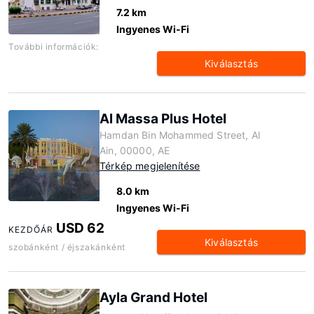
7.2 km
Ingyenes Wi-Fi
További információk:
Kiválasztás
Al Massa Plus Hotel
Hamdan Bin Mohammed Street, Al
Ain, 00000, AE
Térkép megjelenítése
8.0 km
Ingyenes Wi-Fi
USD 62
KEZDŐÁR
Kiválasztás
szobánként / éjszakánként
Ayla Grand Hotel