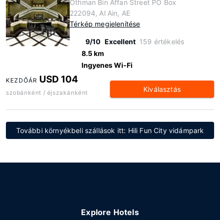
Othman Bin Affan Street PO Box
222094, Al Ain, AE
Térkép megjelenítése
9/10
Excellent
159 értékelés
8.5 km
Ingyenes Wi-Fi
USD 104
KEZDŐÁR
Kiválasztás
szobánként / éjszakánként
További környékbeli szállások itt: Hili Fun City vidámpark
Explore Hotels