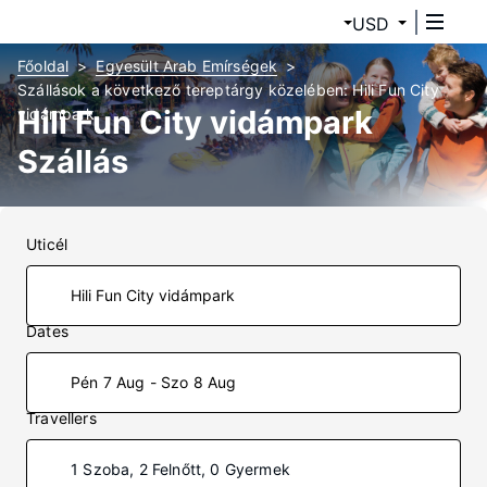
USD
Főoldal
Egyesült Arab Emírségek
Szállások a következő tereptárgy közelében: Hili Fun City
Hili Fun City vidámpark
vidámpark
Szállás
Uticél
Dates
Pén 7 Aug - Szo 8 Aug
Travellers
1 Szoba, 2 Felnőtt, 0 Gyermek