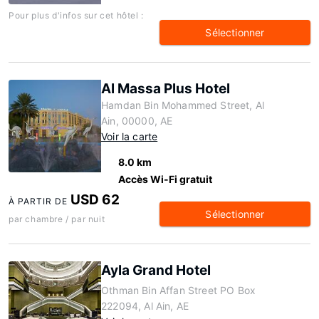
Pour plus d'infos sur cet hôtel :
Sélectionner
Al Massa Plus Hotel
Hamdan Bin Mohammed Street, Al
Ain, 00000, AE
Voir la carte
8.0 km
Accès Wi-Fi gratuit
USD 62
À PARTIR DE
Sélectionner
par chambre / par nuit
Ayla Grand Hotel
Othman Bin Affan Street PO Box
222094, Al Ain, AE