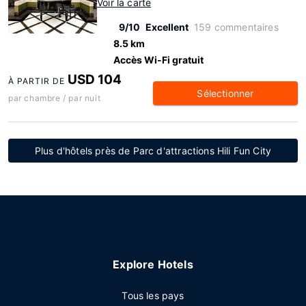
Voir la carte
9/10
Excellent
159 commentaires
8.5 km
Accès Wi-Fi gratuit
USD 104
À PARTIR DE
Sélectionner
par chambre / par nuit
Plus d'hôtels près de Parc d'attractions Hili Fun City
Explore Hotels
Tous les pays