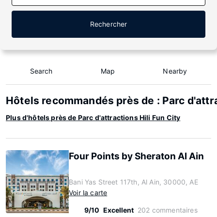
Rechercher
Search
Map
Nearby
Hôtels recommandés près de : Parc d'attra
Plus d'hôtels près de Parc d'attractions Hili Fun City
Four Points by Sheraton Al Ain
Bani Yas Street 117th, Al Ain, 30000, AE
Voir la carte
9/10
Excellent
202 commentaires