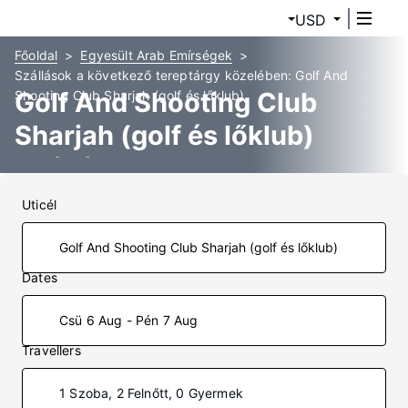
USD
Főoldal
Egyesült Arab Emírségek
Szállások a következő tereptárgy közelében: Golf And
Golf And Shooting Club
Shooting Club Sharjah (golf és lőklub)
Sharjah (golf és lőklub)
Szállás
Uticél
Dates
Csü 6 Aug - Pén 7 Aug
Travellers
1 Szoba, 2 Felnőtt, 0 Gyermek