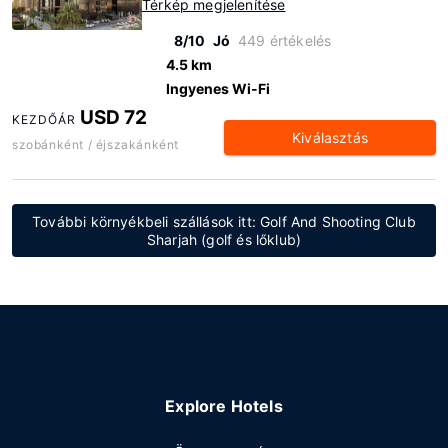
Térkép megjelenítése
8/10
Jó
449 értékelés
4.5 km
Ingyenes Wi-Fi
USD 72
KEZDŐÁR
Kiválasztás
szobánként / éjszakánként
További környékbeli szállások itt: Golf And Shooting Club
Sharjah (golf és lőklub)
Explore Hotels