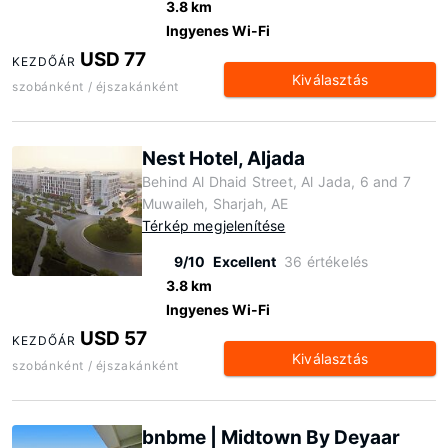
3.8 km
Ingyenes Wi-Fi
USD 77
KEZDŐÁR
Kiválasztás
szobánként / éjszakánként
Nest Hotel, Aljada
Behind Al Dhaid Street, Al Jada, 6 and 7
Muwaileh, Sharjah, AE
Térkép megjelenítése
9/10
Excellent
36 értékelés
3.8 km
Ingyenes Wi-Fi
USD 57
KEZDŐÁR
Kiválasztás
szobánként / éjszakánként
bnbme | Midtown By Deyaar