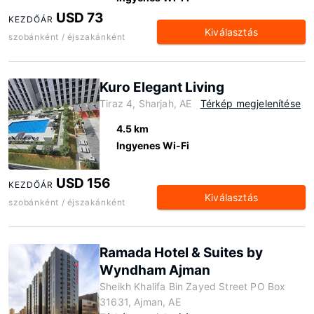
USD 73
KEZDŐÁR
Kiválasztás
szobánként / éjszakánként
Kuro Elegant Living
Tiraz 4, Sharjah, AE
Térkép megjelenítése
4.5 km
Ingyenes Wi-Fi
USD 156
KEZDŐÁR
Kiválasztás
szobánként / éjszakánként
Ramada Hotel & Suites by
Wyndham Ajman
Sheikh Khalifa Bin Zayed Street PO Box
31631, Ajman, AE