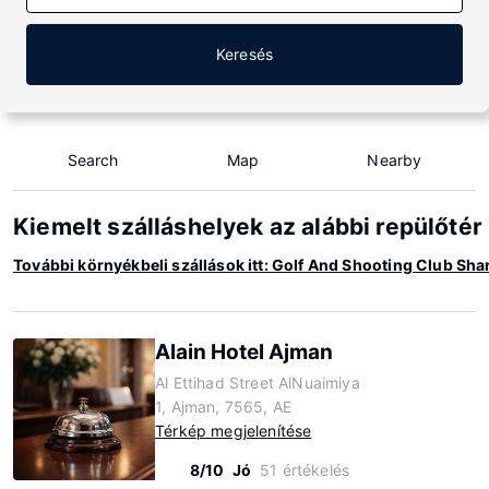
Keresés
Search
Map
Nearby
Kiemelt szálláshelyek az alábbi repülőtér
További környékbeli szállások itt: Golf And Shooting Club Shar
Alain Hotel Ajman
Al Ettihad Street AlNuaimiya
1, Ajman, 7565, AE
Térkép megjelenítése
8/10
Jó
51 értékelés