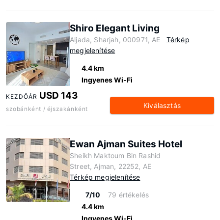
Shiro Elegant Living
Aljada, Sharjah, 000971, AE
Térkép
megjelenítése
4.4 km
Ingyenes Wi-Fi
USD 143
KEZDŐÁR
Kiválasztás
szobánként / éjszakánként
Ewan Ajman Suites Hotel
Sheikh Maktoum Bin Rashid
Street, Ajman, 22252, AE
Térkép megjelenítése
7/10
79 értékelés
4.4 km
Ingyenes Wi-Fi