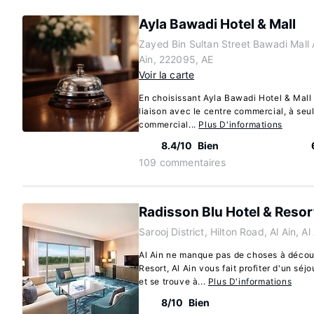
Ayla Bawadi Hotel & Mall
Zayed Bin Sultan Street Bawadi Mall 
Ain, 222095, AE
Voir la carte
En choisissant Ayla Bawadi Hotel & Mall 
liaison avec le centre commercial, à seu
commercial...
Plus D'informations
n
8.4/10
Bien
109 commentaires
Radisson Blu Hotel & Resort
Sarooj District, Hilton Road, Al Ain, A
Al Ain ne manque pas de choses à découv
Resort, Al Ain vous fait profiter d'un séj
et se trouve à...
Plus D'informations
8/10
Bien