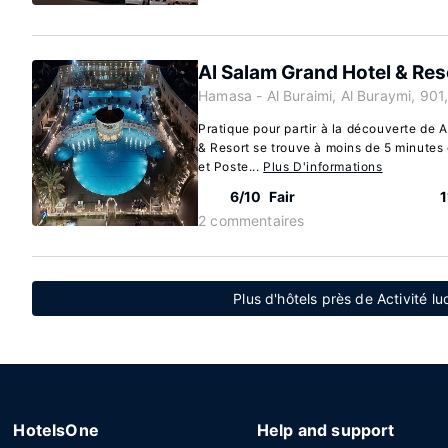
Al Salam Grand Hotel & Res
Hamasa - Al Buraimi, Al Buraymi, 90
Pratique pour partir à la découverte de 
& Resort se trouve à moins de 5 minutes 
et Poste...
Plus D'informations
6/10
Fair
1
2 commentaires
Plus d'hôtels près de Activité l
HotelsOne
Help and support