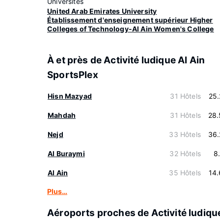
Universités
United Arab Emirates University
Établissement d'enseignement supérieur Higher
Colleges of Technology-Al Ain Women's College
À et près de Activité ludique Al Ain
SportsPlex
Hisn Mazyad
31 Hôtels
25
Mahdah
31 Hôtels
28.
Nejd
33 Hôtels
36.
Al Buraymi
32 Hôtels
8
Al Ain
35 Hôtels
14
Plus…
Aéroports proches de Activité ludiqu