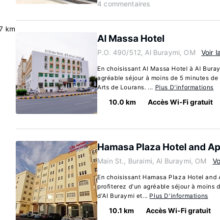
4 commentaires
.7 km
Al Massa Hotel
P.O. 490/512, Al Buraymi, OM
Voir l
En choisissant Al Massa Hotel à Al Buray
agréable séjour à moins de 5 minutes de 
Arts de Lourans. ...
Plus D'informations
10.0 km
Accès Wi-Fi gratuit
Hamasa Plaza Hotel and A
Main St., Buraimi, Al Buraymi, OM
Vo
En choisissant Hamasa Plaza Hotel and 
profiterez d'un agréable séjour à moins 
d'Al Buraymi et...
Plus D'informations
10.1 km
Accès Wi-Fi gratuit