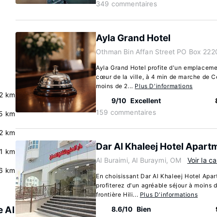
349 commentaires
Ayla Grand Hotel
Othman Bin Affan Street PO Box 2220
Ayla Grand Hotel profite d'un emplacement
cœur de la ville, à 4 min de marche de C
moins de 2...
Plus D'informations
.2 km
9/10
Excellent
159 commentaires
5 km
2 km
Dar Al Khaleej Hotel Apart
.1 km
Al Buraimi, Al Buraymi, OM
Voir la ca
.6 km
En choisissant Dar Al Khaleej Hotel Apa
profiterez d'un agréable séjour à moins 
frontière Hili...
Plus D'informations
e Al
8.6/10
Bien