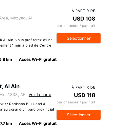
À PARTIR DE
Area, Mezyad, Al
USD 108
par chambre / par nuit
Sélectionner
à Al Ain, vous profiterez d'une
lement 1 min à pied de Centre
6.8 km
Accès Wi-Fi gratuit
, Al Ain
À PARTIR DE
l Ain, 1333, AE
Voir la carte
USD 118
par chambre / par nuit
rir : Radisson Blu Hotel &
our au cœur d'un parc provincial
Sélectionner
7.7 km
Accès Wi-Fi gratuit