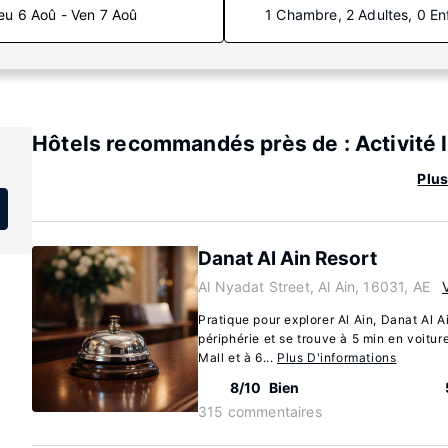
eu 6 Aoû - Ven 7 Aoû
1 Chambre, 2 Adultes, 0 En
Hôtels recommandés près de : Activité 
Plus
Danat Al Ain Resort
Al Nyadat Street, Al Ain, 16031, AE
Pratique pour explorer Al Ain, Danat Al Ai
périphérie et se trouve à 5 min en voitu
Mall et à 6...
Plus D'informations
8/10
Bien
315 commentaires