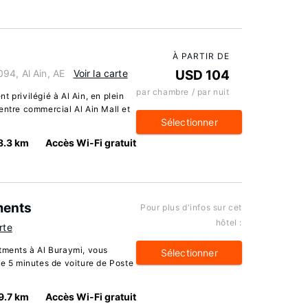
À PARTIR DE
94, Al Ain, AE
Voir la carte
USD 104
par chambre / par nuit
 privilégié à Al Ain, en plein
entre commercial Al Ain Mall et
Sélectionner
8.3 km
Accès Wi-Fi gratuit
ments
Pour plus d'infos sur cet
hôtel :
rte
rtments à Al Buraymi, vous
Sélectionner
de 5 minutes de voiture de Poste
9.7 km
Accès Wi-Fi gratuit