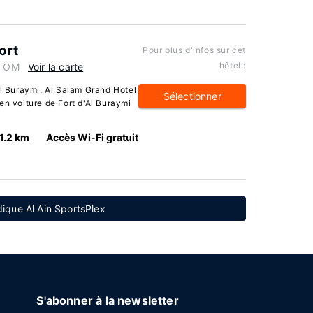
ort
Pour plus d'infos sur cet
hôtel :
1, OM
Voir la carte
Al Buraymi, Al Salam Grand Hotel
Sélectionner
en voiture de Fort d'Al Buraymi
1.2 km
Accès Wi-Fi gratuit
udique Al Ain SportsPlex
S'abonner à la newsletter