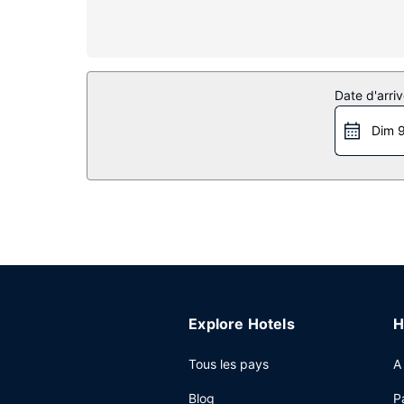
comprennent un bureau et un fer / une planche à
Les services sur place
Profitez des nombreux équipements et services q
un distributeur automatique de boissons et d'en-
Date d'arriv
Autres services
Dim 9
Les équipements et services proposés incluent un
disponible dans l'enceinte de l'hébergement.
Explore Hotels
H
Tous les pays
A
Blog
P