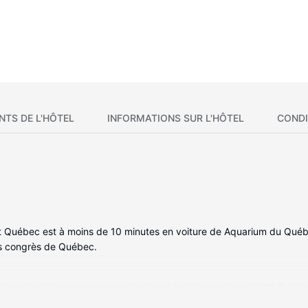
NTS DE L'HÔTEL
INFORMATIONS SUR L'HÔTEL
CONDI
rt Québec est à moins de 10 minutes en voiture de Aquarium du Québ
s congrès de Québec.
res de l'hébergement vous invitent à la détente. L'accès Wi-Fi à Int
prennent un ensemble douche/baignoire et un sèche-cheveux. Les équ