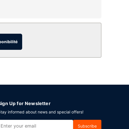
ratuit, une télévision dans l'espace commun et
ponibilité
4 h/24 et un ascenseur. Un parking gratuit est
Sign Up for Newsletter
tay informed about news and special offers!
Subscribe