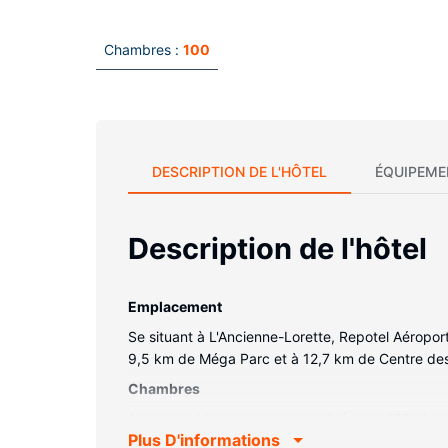
Chambres :
100
DESCRIPTION DE L'HÔTEL
ÉQUIPEME
Description de l'hôtel
Emplacement
Se situant à L'Ancienne-Lorette, Repotel Aéropo
9,5 km de Méga Parc et à 12,7 km de Centre de
Chambres
Avec une décoration personnalisée, les 100 chamb
Plus D'informations
avec le reste du monde. Les salles de bain com