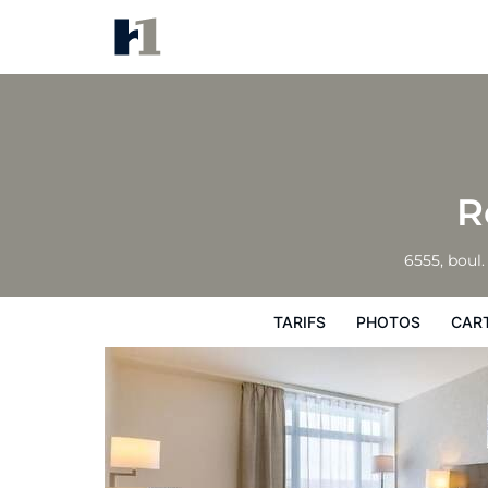
Repotel Aéroport Québec
Tarifs
Photos
Carte
Équipements de
R
6555, boul
TARIFS
PHOTOS
CAR