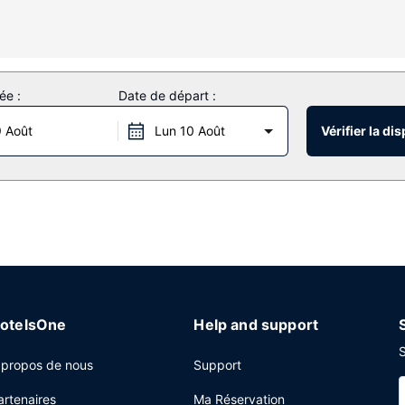
 repasser. Le service d'entretien est assuré sur demande.
ui caractérisent l'hébergement, notamment l'accès Wi-Fi à Internet g
cas.
ée :
Date de départ :
 Août
Lun 10 Août
Vérifier la dis
 service de nettoyage à sec / blanchisserie, une réception ouverte 2
otelsOne
Help and support
S
 propos de nous
Support
artenaires
Ma Réservation