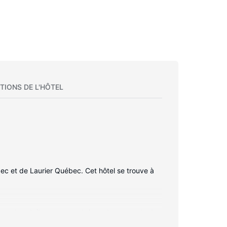
TIONS DE L'HÔTEL
ec et de Laurier Québec. Cet hôtel se trouve à
ernet gratuit vous permet de rester en contact
ipements et services offerts par l'hébergement