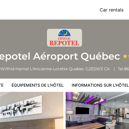
Car rentals
 l'hôtel
Informations sur l'hôtel
Conditions de l'hôtel
epotel Aéroport Québec
. Wilfrid-Hamel
L'Ancienne-Lorette
Quebec
G2E5W3
CA
Tel.
86
TE
ÉQUIPEMENTS DE L'HÔTEL
INFORMATIONS SUR L'HÔTEL