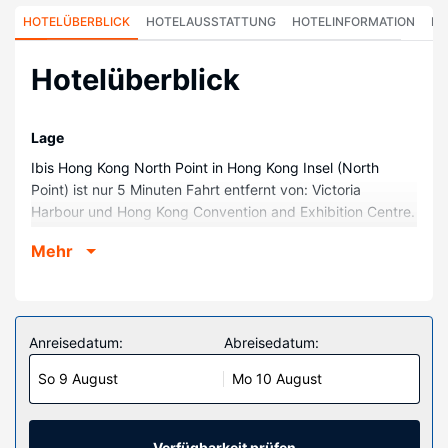
HOTELÜBERBLICK
HOTELAUSSTATTUNG
HOTELINFORMATION
HO
Hotelüberblick
Lage
Ibis Hong Kong North Point in Hong Kong Insel (North
Point) ist nur 5 Minuten Fahrt entfernt von: Victoria
Harbour und Hong Kong Convention and Exhibition Centre.
Dieses Hotel ist 7,6 km von Ocean Park und 30,1 km von
Mehr
Hong Kong Disneyland® Resort entfernt.
Zimmer
Fühl dich in einem der 275 klimatisierten Zimmer mit
Kühlschrank und Minibar wie zu Hause. Ein WLAN-
Anreisedatum:
Abreisedatum:
Internetzugang (kostenlos) ist ebenso verfügbar wie
So 9 August
Mo 10 August
Satellitenempfang. Die Badezimmer bieten Duschen und
Haartrockner. Zur Austattung gehören Telefone ebenso
wie Safes und Schreibtische.
Verfügbarkeit prüfen