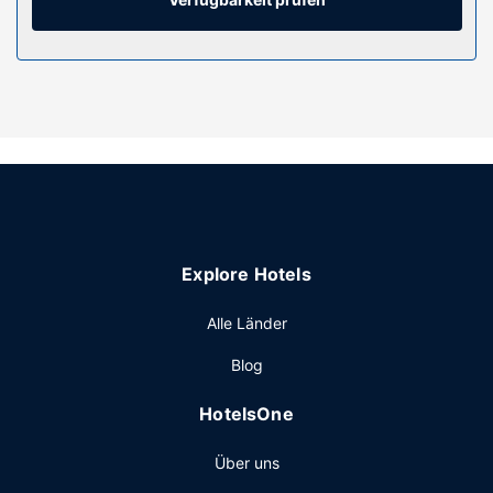
Ausstattung der Anlage
Kostenloses WLAN, Unterstützung bei der
Tourenplanung/beim Ticketerwerb und ein Bankettsaal
sind verfügbar.
Restaurant
Ibis Hong Kong North Point bietet seinen Gästen ein
Restaurant mit hervorragender Küche. Alternativ gibt es
eine Snackbar. Gegen Gebühr wird täglich von 07:30 Uhr
bis 10:00 Uhr ein Frühstücksbuffet angeboten.
Sonstige Einrichtungen
Explore Hotels
Zum Angebot gehören ein PC-Arbeitsplatz, kostenlose
Zeitungen in der Lobby und ein Textilreinigungsservice.
Alle Länder
Blog
HotelsOne
Über uns