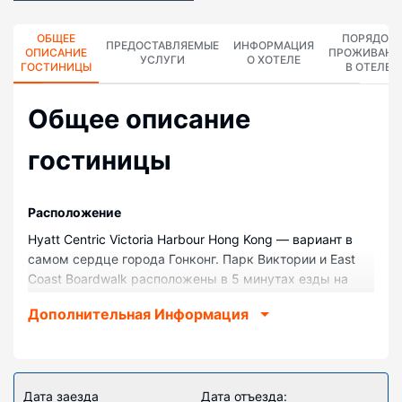
ОБЩЕЕ
ПОРЯДОК
ПРЕДОСТАВЛЯЕМЫЕ
ИНФОРМАЦИЯ
ОПИСАНИЕ
ПРОЖИВАНИ
УСЛУГИ
О ХОТЕЛЕ
ГОСТИНИЦЫ
В ОТЕЛЕ
Общее описание
гостиницы
Pасположение
Hyatt Centric Victoria Harbour Hong Kong — вариант в
самом сердце города Гонконг. Парк Виктории и East
Coast Boardwalk расположены в 5 минутах езды на
автомобиле. Отель класса «люкс» — вариант с
Дополнительная Информация
прекрасным расположением: Конференц-центр и
выставочный центр Гонконга находится в 4,5 км,
Паромный терминал Гонконг-Макао — в 6,3 км от него.
Номера
Дата заезда
Дата отъезда: