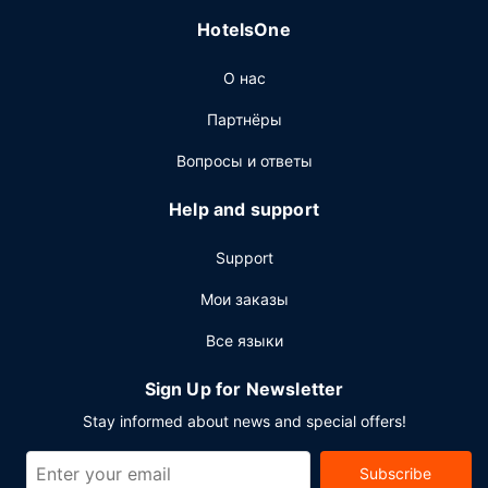
кому не хочется покидать свой номер, предлагается
HotelsOne
обслуживание номеров (по расписанию). К услугам
гостей также кофейня/кафе с легкими закусками.
О нас
Проведите отличный вечер в баре/лаунже.
Другие особенности
Партнёры
Для удобства гостей предоставляется следующее:
Вопросы и ответы
бизнес-центр, ускоренная регистрация при отъезде и
химчистка или прачечная. Предоставляется
Help and support
самостоятельная парковка (за дополнительную плату).
Support
Мои заказы
Все языки
Sign Up for Newsletter
Stay informed about news and special offers!
Subscribe