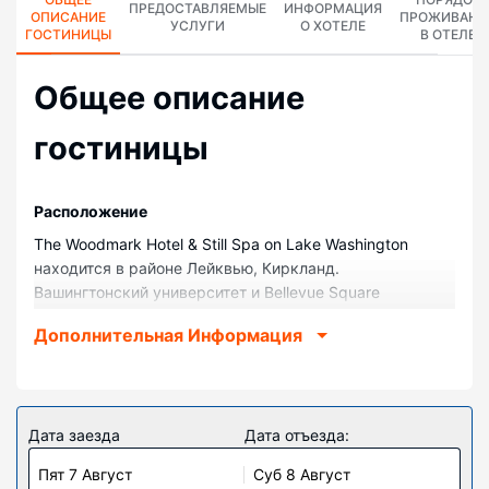
ПРЕДОСТАВЛЯЕМЫЕ
ИНФОРМАЦИЯ
ОПИСАНИЕ
ПРОЖИВАНИ
УСЛУГИ
О ХОТЕЛЕ
ГОСТИНИЦЫ
В ОТЕЛЕ
Общее описание
гостиницы
Pасположение
The Woodmark Hotel & Still Spa on Lake Washington
находится в районе Лейквью, Киркланд.
Вашингтонский университет и Bellevue Square
(торговый центр) располагаются в 10 минутах езды на
Дополнительная Информация
автомобиле. Отель с пляжем — вариант с прекрасным
расположением: Сиэтл, центр находится в 14,5 км,
Спейс-Нидл — в 15,2 км от него.
Номера
Дата заезда
Дата отъезда:
Почувствуйте себя как дома в одном из 100 номеров,
Пят 7 Август
Суб 8 Август
где установлены плоскоэкранные телевизоры.