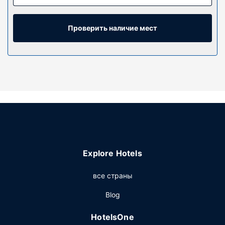
Пружинный ортопедический матрас, перьевое
стеганое одеяло и постельное белье из египетского
хлопка сделают ваш сон более комфортным. Цифровое
Проверить наличие мест
телевидение в номере не даст вам скучать.
Собственные ванные комнаты, совмещенные душ и
ванна. Предоставляется душ с дождевой насадкой и
дизайнерские туалетные принадлежности.
Особенности объекта
Расслабьтесь в спа-центре, который предлагает
массаж, процедуры по уходу за телом и процедуры
по уходу за лицом. Этот отель предоставляет
дополнительные услуги и удобства: услуги консьержа
и магазины сувениров/газетные киоски.
Explore Hotels
Ресторан
все страны
Зайдите в ресторан или кофейня/кафе, предлагающий
легкие закуск. Этот отель также предлагает гостям
Blog
обслуживание номеров (по расписанию). Завтрак (по
заказу) предлагается ежедневно с 7:00 до 11:00 за
HotelsOne
дополнительную плату.