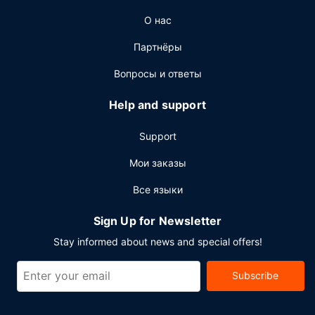
Другие особенности
О нас
Для удобства гостей предоставляется следующее:
Партнёры
бизнес-центр, прокат автомобилей
представительского класса и химчистка или
Вопросы и ответы
прачечная. Трансфер из аэропорта и обратно
(круглосуточно) предоставляется за дополнительную
Help and support
плату, на территории отеля есть самостоятельная
парковка (за дополнительную плату).
Support
Мои заказы
Все языки
Sign Up for Newsletter
Stay informed about news and special offers!
Subscribe