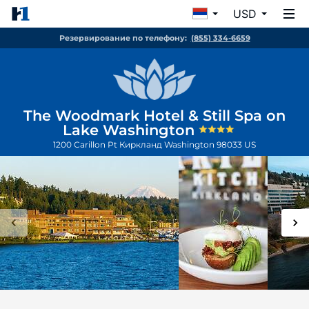
USD
Резервирование по телефону:
(855) 334-6659
The Woodmark Hotel & Still Spa on
Lake Washington
1200 Carillon Pt
Киркланд
Washington
98033
US