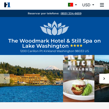
USD
Reservar por telefone:
(855) 334-6659
The Woodmark Hotel & Still Spa on
Lake Washington
1200 Carillon Pt
Kirkland
Washington
98033
US