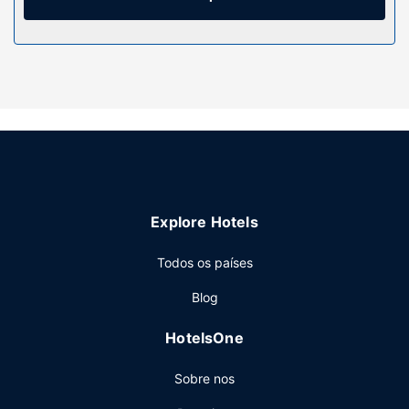
Serviço do hotel
Ceda à irresistível tentação de uma ida ao spa, e desfrute
de massagens, tratamentos corporais e tratamentos
faciais. Entre as facilidades adicionais contam-se serviços
de concierge, uma loja de presentes/quiosque de jornais e
um cabeleireiro.
Restaurante
O hotel serve pequenos-almoços preparados no momento
diariamente entre as 7:00 e as 11:00 mediante uma
Explore Hotels
sobretaxa.
Outros serviços
Todos os países
As principais comodidades incluem um business center,
Blog
aluguer de limusinas e um serviço de limpeza a seco. O
hotel conta com transporte de/para o aeroporto
HotelsOne
(disponível 24 horas) mediante uma sobretaxa e há
estacionamento no local.
Sobre nos