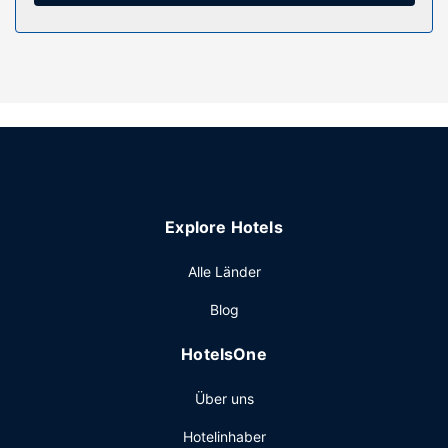
Ausstattung der Anlage
Entspann dich im Wellnessbereich, der Massagen,
Körperbehandlungen und Gesichtsbehandlungen bietet.
Zu den Highlights, die dieses Hotel bietet, gehören zudem
ein Concierge-Service, ein Souvenirladen/Kiosk und ein
Friseursalon.
Restaurant
Gegen Gebühr wird täglich von 07:00 Uhr bis 11:00 Uhr ein
nach Wunsch zubereitetes Frühstück angeboten.
Explore Hotels
Sonstige Einrichtungen
Zum Angebot gehören ein Businesscenter, ein
Alle Länder
Limousinenservice und ein Textilreinigungsservice. Der
Blog
Flughafentransfer (rund um die Uhr) ist kostenpflichtig;
außerdem gibt es vor Ort Folgendes: Parken ohne Service
HotelsOne
(kostenpflichtig).
Über uns
Hotelinhaber