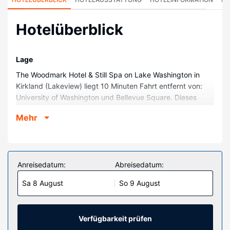
Hotelüberblick
Lage
The Woodmark Hotel & Still Spa on Lake Washington in
Kirkland (Lakeview) liegt 10 Minuten Fahrt entfernt von:
University of Washington und Bellevue Square. Dieses
Hotel in Strandnähe ist 14,5 km von Seattle Center und
Mehr
15,2 km von Space Needle entfernt.
Zimmer
Buche einen Aufenthalt in einem der 100 Zimmer mit
Flachbildfernseher. Dein Pillowtop Bett bietet
Anreisedatum:
Abreisedatum:
Daunenbettdecken und Bettwäsche aus ägyptischer
Sa 8 August
So 9 August
Baumwolle. Fernseher mit Digitalempfang lassen keine
Langeweile aufkommen. Es gibt eigene Badezimmer mit
Duschwannen, die über Regenduschen und Designer-
Toilettenartikel verfügen.
Verfügbarkeit prüfen