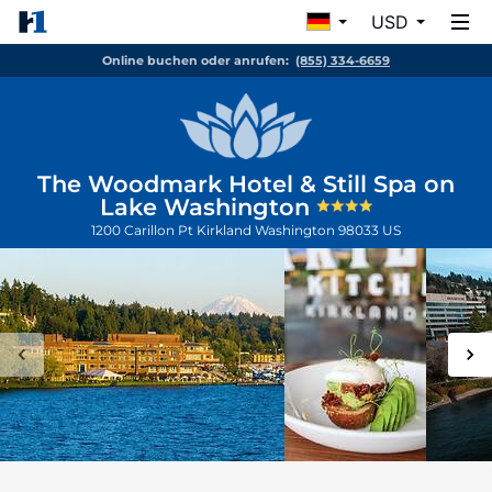
USD
Online buchen oder anrufen:
(855) 334-6659
The Woodmark Hotel & Still Spa on
Lake Washington
1200 Carillon Pt
Kirkland
Washington
98033
US