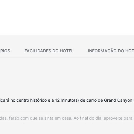
RIOS
FACILIDADES DO HOTEL
INFORMAÇÃO DO HOT
icará no centro histórico e a 12 minuto(s) de carro de Grand Canyon
as, farão com que se sinta em casa. Ao final do dia, aproveite para
à internet sem fios para estar sempre conectado. As casas de banho 
 As comodidades incluem ainda cofres e secretárias. A limpeza dos q