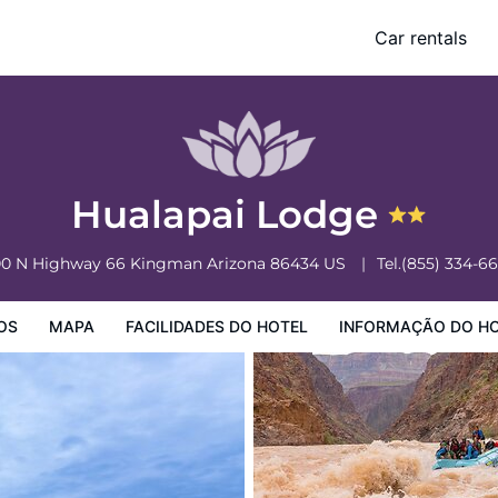
Car rentals
o Hotel
Informação do Hotel
Regulamentos do Hotel
Hualapai Lodge
0 N Highway 66
Kingman
Arizona
86434
US
Tel.
(855) 334-6
OS
MAPA
FACILIDADES DO HOTEL
INFORMAÇÃO DO H