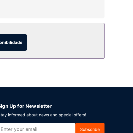
agem e uma sala de fitness. Entre as facilidades
lmoços e jantares. Se preferir refugiar-se no
onibilidade
l serve pequenos-almoços preparados no momento
ento grátis no local.
Sign Up for Newsletter
tay informed about news and special offers!
Subscribe