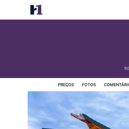
Hualapai Lodge
Preços
Fotos
Comentários
Mapa
Facilidades d
90
PREÇOS
FOTOS
COMENTÁRI