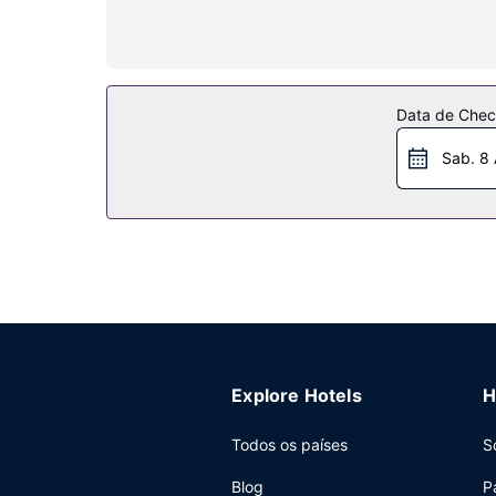
Serviço do hotel
Descubra o leque de entretenimento e lazer ao se
adicionais contam-se Wi-fi grátis, serviços de c
Restaurante
Data de Check
Satisfaça o seu apetite no Diamond Creek Restua
Sab. 8
conforto dos seus aposentos, dê uma vista de o
diariamente entre as 6:30 e as 10:00 mediante 
Outros serviços
As principais comodidades incluem um business c
Explore Hotels
H
Todos os países
S
Blog
P