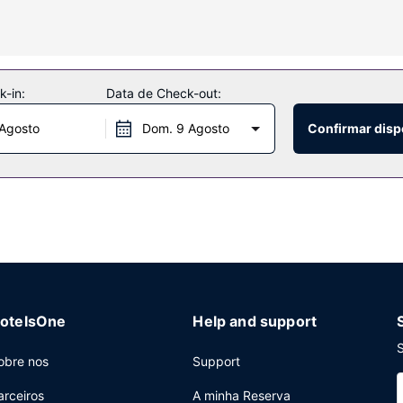
u dispor, incluindo uma piscina exterior, uma banheira de hidromass
oncierge e uma loja de presentes/quiosque de jornais.
-in:
Data de Check-out:
rant, um restaurante especializado em cozinha americana que serve a
 Agosto
Dom. 9 Agosto
Confirmar disp
lhos pelo menu do serviço de quarto (a horas específicas). O hote
uma sobretaxa.
enter, uma receção aberta 24 horas e uma lavandaria. Há estacionam
otelsOne
Help and support
S
obre nos
Support
arceiros
A minha Reserva