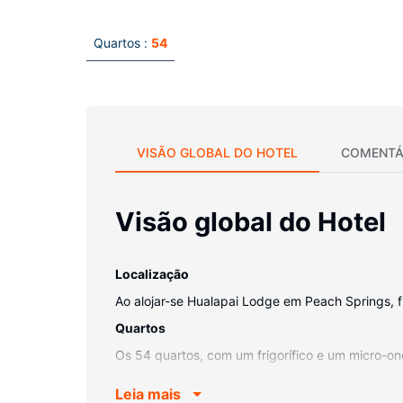
Quartos :
54
VISÃO GLOBAL DO HOTEL
COMENTÁ
Visão global do Hotel
Localização
Ao alojar-se Hualapai Lodge em Peach Springs, f
Quartos
Os 54 quartos, com um frigorífico e um micro-ond
televisor de ecrã plano disponível ou ligue-se 
Leia mais
artigos de higiene grátis e secadores de cabelo.