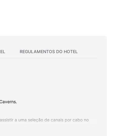
EL
REGULAMENTOS DO HOTEL
 Caverns.
 assistir a uma seleção de canais por cabo no
privativas dispõem de uma banheira ou um polibã,
uartos é efetuada diária.