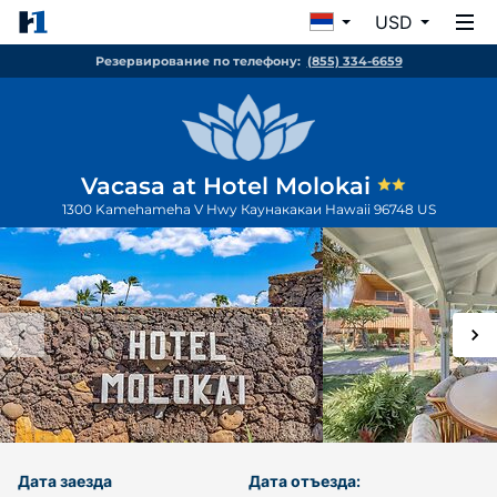
USD
Резервирование по телефону:
(855) 334-6659
Vacasa at Hotel Molokai
1300 Kamehameha V Hwy
Каунакакаи
Hawaii
96748
US
Дата заезда
Дата отъезда: