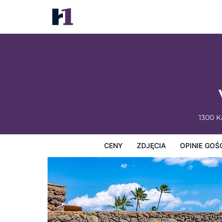
Vacasa at Hotel Molokai
Ceny
Zdjęcia
Opinie Gości
Mapę
Usługi Hotel
1300 
CENY
ZDJĘCIA
OPINIE GOŚ