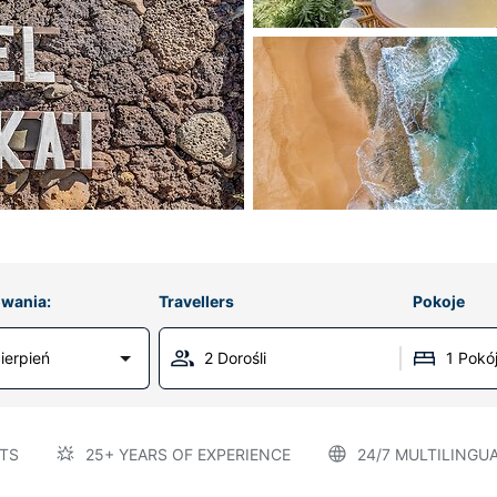
wania:
Travellers
Pokoje
ierpień
2 Dorośli
1 Pokó
TS
25+ YEARS OF EXPERIENCE
24/7 MULTILINGU