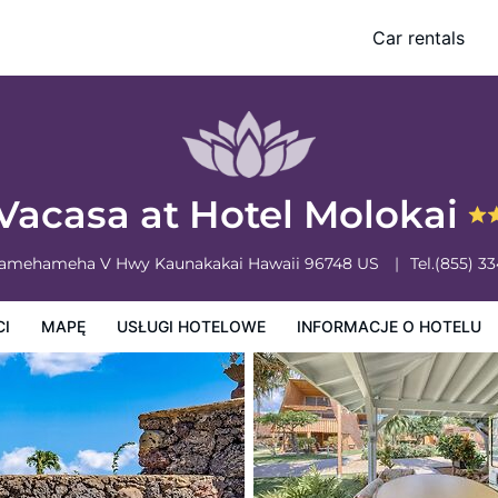
Car rentals
owe
Informacje o hotelu
Zasady działalności hotelu
Vacasa at Hotel Molokai
Kamehameha V Hwy
Kaunakakai
Hawaii
96748
US
Tel.
(855) 3
CI
MAPĘ
USŁUGI HOTELOWE
INFORMACJE O HOTELU