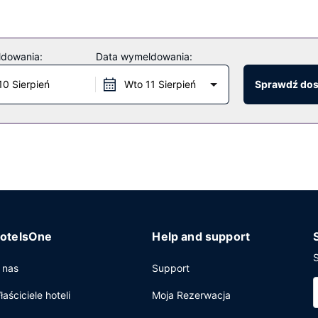
ldowania:
Data wymeldowania:
10 Sierpień
Wto 11 Sierpień
Sprawdź do
otelsOne
Help and support
S
 nas
Support
łaściciele hoteli
Moja Rezerwacja