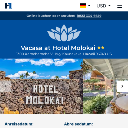
USD
Online buchen oder anrufen:
(855) 334-6659
Vacasa at Hotel Molokai
1300 Kamehameha V Hwy
Kaunakakai
Hawaii
96748
US
Anreisedatum:
Abreisedatum: