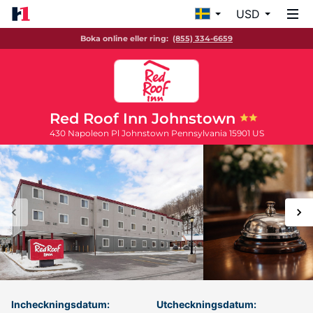
USD
Boka online eller ring:
(855) 334-6659
Red Roof Inn Johnstown
430 Napoleon Pl
Johnstown
Pennsylvania
15901
US
Incheckningsdatum:
Utcheckningsdatum: