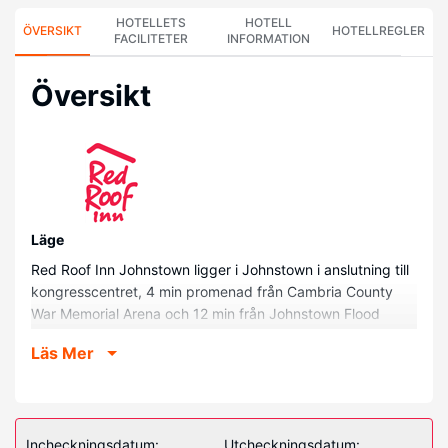
HOTELLETS
HOTELL
ÖVERSIKT
HOTELLREGLER
FACILITETER
INFORMATION
Översikt
Läge
Red Roof Inn Johnstown ligger i Johnstown i anslutning till
kongresscentret, 4 min promenad från Cambria County
War Memorial Arena och 12 min från Johnstown Flood
Museum. Detta hotell ligger 1,2 km från Peoples Natural
Läs Mer
Gas Park och 1,2 km från Point Stadium.
Hotellrum
Känn dig som hemma i ett av de 49 rummen med kylskåp.
Gratis wi-fi gör att du kan hålla dig uppkopplad, och
Incheckningsdatum:
Utcheckningsdatum: