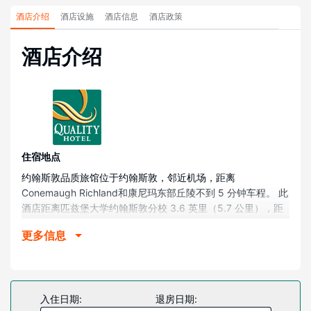
酒店介绍
酒店设施
酒店信息
酒店政策
酒店介绍
住宿地点
约翰斯敦品质旅馆位于约翰斯敦，邻近机场，距离
Conemaugh Richland和康尼玛东部丘陵不到 5 分钟车程。 此
酒店距离匹兹堡大学约翰斯敦分校 3.6 英里（5.7 公里），距
离美国约翰斯敦Pasquerilla表演艺术中心 3.6 英里（5.8 公
更多信息
里）。
客房
有 65 间空调客房提供微波炉；您定能在旅途中找到家的舒
适。提供免费无线网络，方便您与朋友保持联系；有线频道可
入住日期:
退房日期:
满足您的娱乐需求。便利设施包括书桌和茶具/咖啡用具；而且