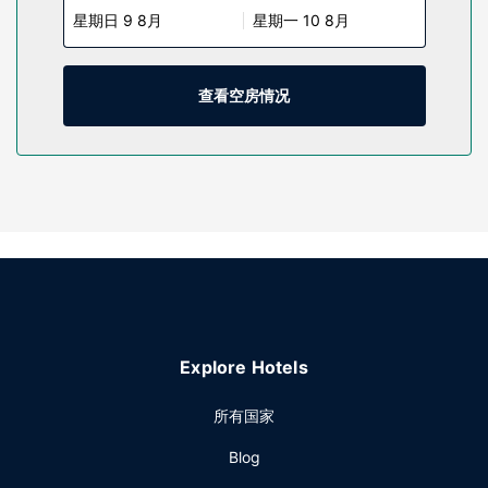
星期日 9 8月
星期一 10 8月
每天提供客房服务。
物业设施
您可利用免费 WiFi、礼品店/报摊和自动售货机等便利服务和设
查看空房情况
施。
餐厅
您可享受酒店的部分时段客房送餐服务。每日 06:00 至 10:00
提供免费的外带式早餐。
其他设施
特色服务/设施包括电脑站点、快速入住和快速退房。酒店提供
免费自助停车。
Explore Hotels
所有国家
Blog