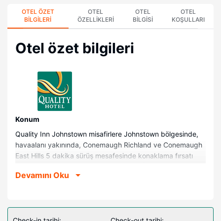
OTEL ÖZET
OTEL
OTEL
OTEL
BILGILERI
ÖZELLIKLERI
BILGISI
KOŞULLARI
Otel özet bilgileri
Konum
Quality Inn Johnstown misafirlere Johnstown bölgesinde,
havaalanı yakınında, Conemaugh Richland ve Conemaugh
East Hills 5 dakika sürüş mesafesinde konaklama fırsatı
sunuyor. Bu otel Johnstown Pittsburgh Üniversitesi ile 3,6
Devamını Oku
mi (5,7 km) ve Pasquerilla Performing Arts Center ile 3,6 mi
(5,8 km) mesafede.
Odalar
Misafirler için 65 klimalı odada mikrodalga fırın mevcuttur.
Check-in tarihi:
Check-out tarihi: