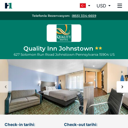
USD
Telefonla Rezervasyon:
(855) 334-6659
Quality Inn Johnstown
627 Solomon Run Road
Johnstown
Pennsylvania
15904
US
Check-in tarihi:
Check-out tarihi: