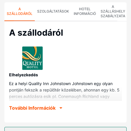
A
A
HOTEL
SZOLGÁLTATÁSOK
SZÁLLÁSHELY
SZÁLLODÁRÓL
INFORMÁCIÓ
SZABÁLYZATA
A szállodáról
Elhelyezkedés
Ez a helyi Quality Inn Johnstown Johnstown egy olyan
pontján fekszik a repülőtér közelében, ahonnan egy kb. 5
perces autózásra esik pl. Conemaugh Richland vagy
Conemaugh East Hills. Ez a helyi hotel kb. 5,7 km-re
További Információk
található A Pittsburgh-i Egyetem johnstowni kampusza, ill.
5,8 km-re Pasquerilla Előadóművészeti Központ
helyszíneitől.
Szobák