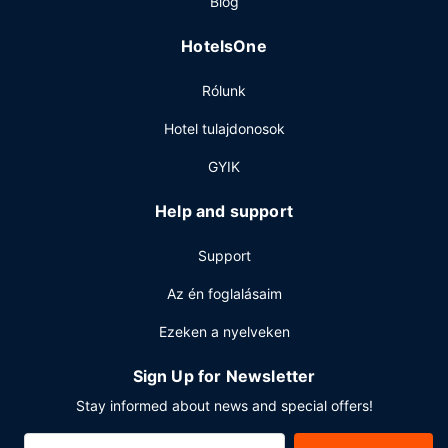
Blog
Egyéb felszereltség
HotelsOne
A szálláshelyen számítógépállomás, gyorsított
bejelentkezési lehetőség és gyorsított kijelentkezési
Rólunk
lehetőség is igénybe vehető. Az autóval érkező vendégek
számára ingyenes egyéni parkolás biztosított a helyszínen.
Hotel tulajdonosok
GYIK
Help and support
Support
Az én foglalásaim
Ezeken a nyelveken
Sign Up for Newsletter
Stay informed about news and special offers!