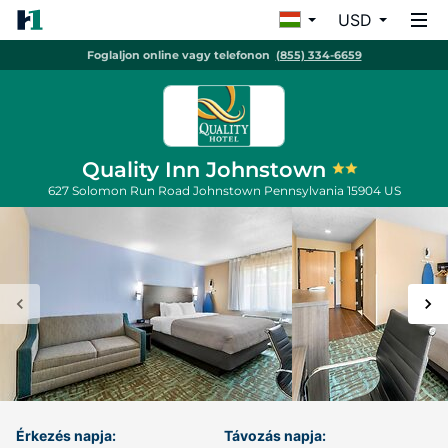
USD
Foglaljon online vagy telefonon
(855) 334-6659
Quality Inn Johnstown
627 Solomon Run Road
Johnstown
Pennsylvania
15904
US
Érkezés napja:
Távozás napja: