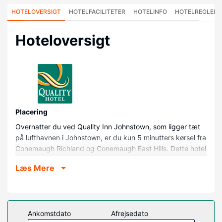
HOTELOVERSIGT
HOTELFACILITETER
HOTELINFO
HOTELREGLER
Hoteloversigt
Placering
Overnatter du ved Quality Inn Johnstown, som ligger tæt
på lufthavnen i Johnstown, er du kun 5 minutters kørsel fra
Conemaugh Richland og Conemaugh East Hills. Dette hotel
ligger 5,7 km fra University of Pittsburgh at Johnstown og
Læs Mere
5,8 km fra Pasquerilla Performing Arts Center.
Værelser
Føl dig hjemme i et af de 65 aircondition-afkølede
værelser, der desuden indeholder mikrobølgeovn. Med
Ankomstdato
Afrejsedato
gratis Wi-Fi kan du altid komme på nettet, og kabelkanaler