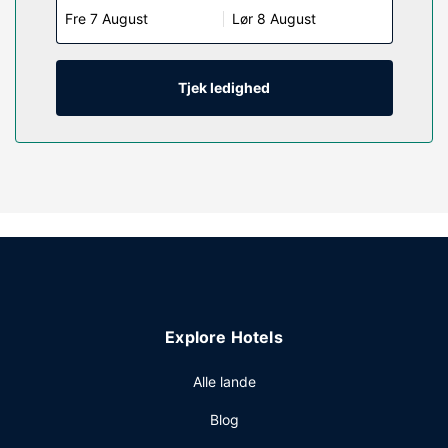
Fre 7 August
Lør 8 August
sørger for underholdningen. Faciliteter inkluderer
skriveborde og kaffe-/temaskiner, og rengøring udføres
dagligt.
Tjek ledighed
Ejendomsfacilitet
Gør brug af praktiske faciliteter, såsom gratis trådløs
internetadgang, gavebutik/aviskiosk og automat.
Restaurant
Dette hotel tilbyder roomservice (i et begrænset antal
timer) på værelset. Gratis take away-morgenmad serveres
dagligt fra kl. 06.00 til kl. 10.00.
Andre faciliteter
Gæsterne har blandt andet adgang til en computerstation,
hurtig indtjekning og hurtig udtjekning. Gratis selvstændig
Explore Hotels
parkering er til rådighed på stedet.
Alle lande
Blog