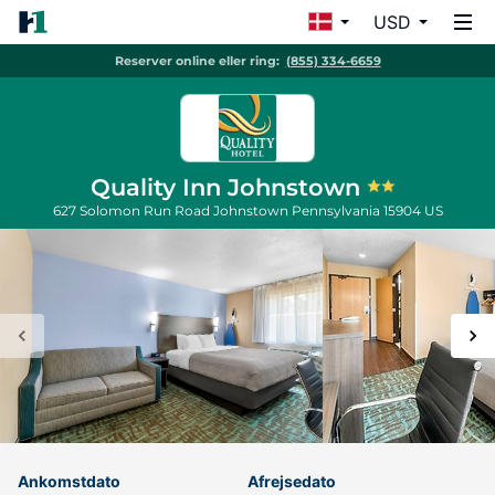
USD
Reserver online eller ring:
(855) 334-6659
Quality Inn Johnstown
627 Solomon Run Road
Johnstown
Pennsylvania
15904
US
Ankomstdato
Afrejsedato