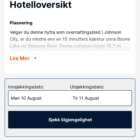
Hotelloversikt
Plassering
Velger du denne hytta som overnattingssted i Johnson
City, er du mindre enn en 15 minutters kjøretur unna Boone
Lake og Watauga River. Denne cottagen ligger 18,7 mi
(30,2 km) unna Bristol Motor Speedway (motorsportbane)
Les Mer
og 11,4 mi (18,3 km) unna East Tennessee
delstatsuniversitet.
Rom
Føl deg som hjemme på denne hytta, som er utstyrt med
Innsjekkingsdato:
Utsjekkingsdato:
airconditioning og et kjøkken med stekeovn og
Man 10 August
Tir 11 August
komfyrtopp. Bekvemmelighetene omfatter skrivebord og
mikrobølgeovn.
Fasiliteter på eiendommen
Sjekk tilgjengelighet
Denne cottagen er et røykfritt overnattingssted som har
parkering i nærheten (inkludert).