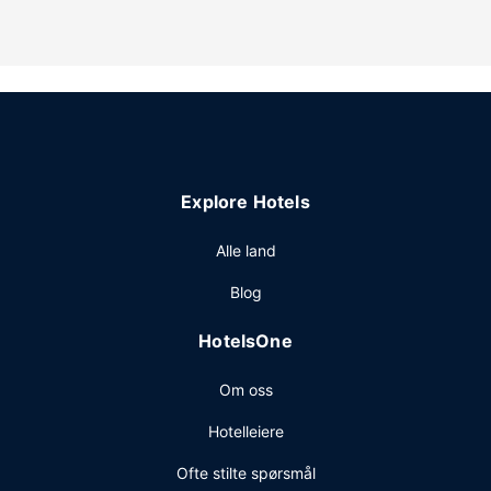
Andre fasiliteter
Gjestene tilbys ubetjent parkering (inkludert) på stedet.
Explore Hotels
Alle land
Blog
HotelsOne
Om oss
Hotelleiere
Ofte stilte spørsmål