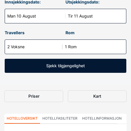
Innsjekkingsdato:
Utsjekkingsdato:
Man 10 August
Tir 11 August
Travellers
Rom
2 Voksne
1 Rom
Sjekk tilgjengelighet
Priser
Kart
HOTELLOVERSIKT
HOTELLFASILITETER
HOTELLINFORMASJON
HO