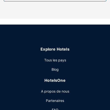
Profitez des nombreux équipements et services qui
caractérisent l'hébergement, notamment l'accès Wi-Fi à
Internet gratuit et des barbecues.
Autres services
Un parking gratuit est disponible dans l'enceinte de
l'hébergement.
Explore Hotels
Tous les pays
Blog
HotelsOne
A propos de nous
Partenaires
FAQ