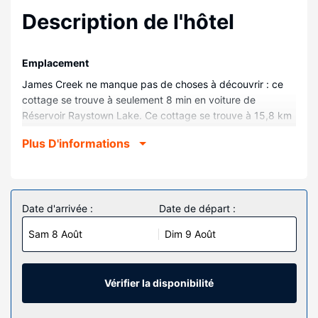
Description de l'hôtel
Emplacement
James Creek ne manque pas de choses à découvrir : ce
cottage se trouve à seulement 8 min en voiture de
Réservoir Raystown Lake. Ce cottage se trouve à 15,8 km
de Williamsburg Borough Office et à 16,1 km de Riverside
Plus D'informations
Park.
Chambres
Vous vous sentirez comme chez vous dans ce cottage
bénéficiant de la climatisation où vous profiiterez d'une
Date d'arrivée :
Date de départ :
cheminée. Vous trouverez un patio privé.Grâce à la cuisine,
Sam 8 Août
Dim 9 Août
vous pourrez préparer de bons petits plats. Parmi les
petits plus, vous trouverez sur place une machine à laver,
un ventilateur de plafond et un lit bébé (gratuit), disponible
quant à lui sur demande.
Vérifier la disponibilité
Les services sur place