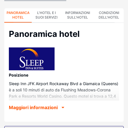
PANORAMICA
L'HOTEL E I
INFORMAZIONI
CONDIZIONI
HOTEL
SUOI SERVIZI
SULL'HOTEL
DELL'HOTEL
Panoramica hotel
Posizione
Sleep Inn JFK Airport Rockaway Blvd a Giamaica (Queens)
è a soli 10 minuti di auto da Flushing Meadows-Corona
Park e Resorts World Casino. Questo motel si trova a 12,4
km da Citi Field (stadio) e 18,7 km da Barclays Center
Maggiori informazioni
Brooklyn.
Camere
Rilassati in una delle 58 camere della struttura, complete di