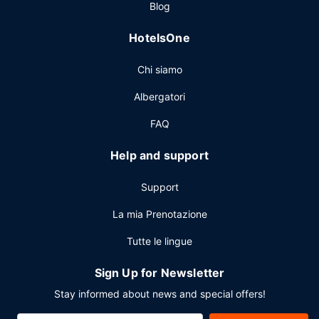
Blog
business center aperto 24 ore su 24 e check-in veloce.
Stai pianificando un evento a Giamaica? Presso un motel
HotelsOne
avrai a disposizione 0 metri quadrati di spazio con un'area
per conferenze.
Chi siamo
Albergatori
FAQ
Help and support
Support
La mia Prenotazione
Tutte le lingue
Sign Up for Newsletter
Stay informed about news and special offers!