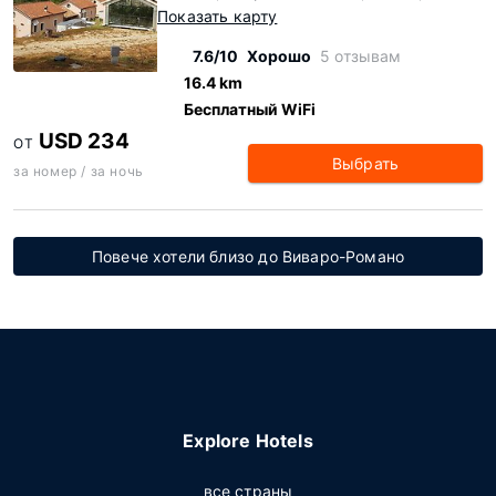
Показать карту
7.6/10
Хорошо
5 отзывам
16.4 km
Бесплатный WiFi
USD 234
ОТ
Выбрать
за номер / за ночь
Повече хотели близо до Виваро-Романо
Explore Hotels
все страны