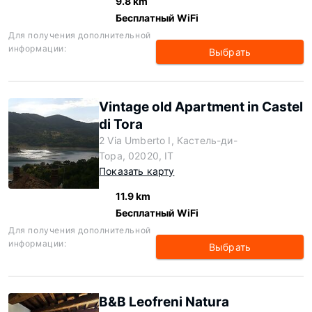
9.8 km
Бесплатный WiFi
Для получения дополнительной
информации:
Выбрать
Vintage old Apartment in Castel
di Tora
2 Via Umberto I, Кастель-ди-
Тора, 02020, IT
Показать карту
11.9 km
Бесплатный WiFi
Для получения дополнительной
информации:
Выбрать
B&B Leofreni Natura