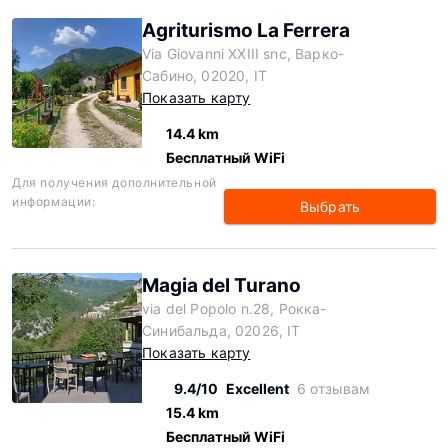
Agriturismo La Ferrera
Via Giovanni XXIII snc, Варко-
Сабино, 02020, IT
Показать карту
14.4 km
Бесплатный WiFi
Для получения дополнительной
информации:
Выбрать
Magia del Turano
via del Popolo n.28, Рокка-
Синибальда, 02026, IT
Показать карту
9.4/10
Excellent
6 отзывам
15.4 km
Бесплатный WiFi