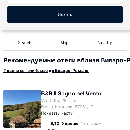
Искать
Search
Map
Nearby
Рекомендуемые отели вблизи Виваро-
Повече хотели близо до Виваро-Романо
B&B Il Sogno nel Vento
Via Dritta, 28 Tufo
Basso, Карсоли, 67061, IT
Показать карту
8/10
Хорошо
1 отзывам