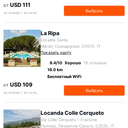
USD 111
ОТ
Выбрать
за номер / за ночь
La Ripa
Località Santa
Maria1, Скандрилья, 00010, IT
Показать карту
8.4/10
Хорошо
19 отзывам
16.0 km
Бесплатный WiFi
USD 109
ОТ
Выбрать
за номер / за ночь
Locanda Colle Cerqueto
Via Colle Cerqueto 1 Frazione
Fiumata, Петрелла-Сальто, 02025, IT