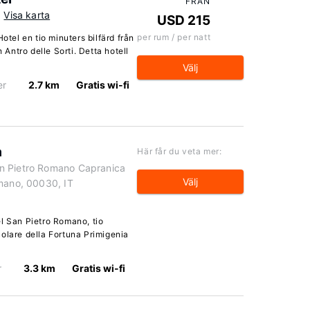
FRÅN
Visa karta
USD 215
per rum / per natt
otel en tio minuters bilfärd från
ntro delle Sorti. Detta hotell
Välj
er
2.7 km
Gratis wi-fi
a
Här får du veta mer:
n Pietro Romano Capranica
Välj
omano, 00030, IT
l San Pietro Romano, tio
olare della Fortuna Primigenia
r
3.3 km
Gratis wi-fi