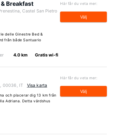
d & Breakfast
Här får du veta mer:
Prenestina, Castel San Pietro
Välj
ale delle Ginestre Bed &
ärd från både Santuario
er
4.0 km
Gratis wi-fi
Här får du veta mer:
a, 00036, IT
Visa karta
Välj
rina och placerar dig 13 km från
la Adriana. Detta värdshus