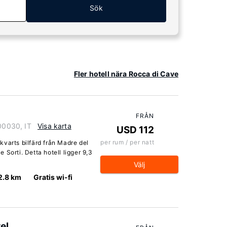
Sök
Fler hotell nära Rocca di Cave
FRÅN
 00030, IT
Visa karta
USD 112
per rum / per natt
varts bilfärd från Madre del
Sorti. Detta hotell ligger 9,3
Välj
2.8 km
Gratis wi-fi
el