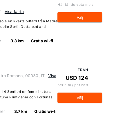
Här får du veta mer:
T
Visa karta
Välj
ole en kvarts bilfärd från Madre
delle Sorti. Detta bed and
r
3.3 km
Gratis wi-fi
FRÅN
ietro Romano, 00030, IT
Visa
USD 124
per rum / per natt
 I 4 Sentieri en fem minuters
ortuna Primigenia och Fortunas
Välj
ner
3.7 km
Gratis wi-fi