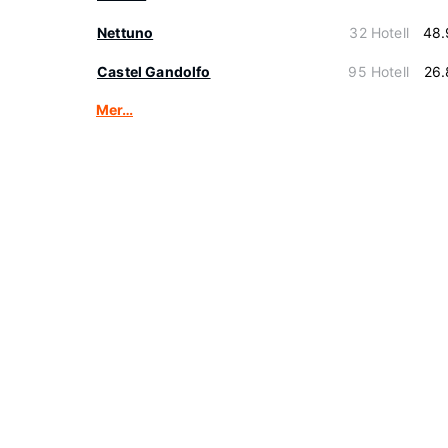
Nettuno
32 Hotell
48.
Castel Gandolfo
95 Hotell
26.
Mer…