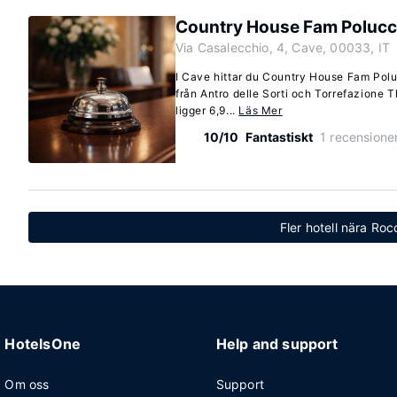
Country House Fam Polucc
Via Casalecchio, 4, Cave, 00033, IT
I Cave hittar du Country House Fam Poluc
från Antro delle Sorti och Torrefazione 
ligger 6,9...
Läs Mer
10/10
Fantastiskt
1 recensione
Fler hotell nära Ro
HotelsOne
Help and support
Om oss
Support