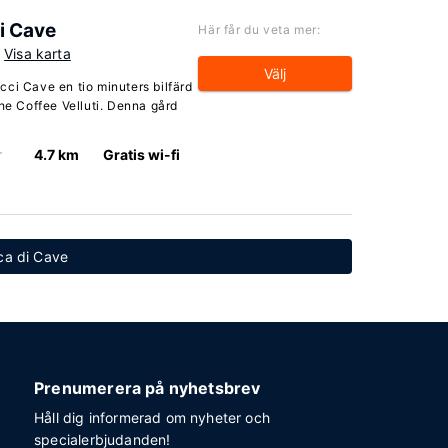
i Cave
Här får du veta mer:
Visa karta
Välj
ci Cave en tio minuters bilfärd
The Coffee Velluti. Denna gård
r
4.7 km
Gratis wi-fi
cca di Cave
Prenumerera på nyhetsbrev
Håll dig informerad om nyheter och
specialerbjudanden!