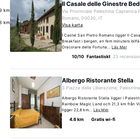
Il Casale delle Ginestre Be
9 km
Via Provinciale Palestrina Capranica 
Romano, 00030, IT
8 km
Visa karta
I Castel San Pietro Romano ligger Il Cas
Breakfast i bergen, en fem minuters bilf
Oracolare della Fortuna...
Läs Mer
10/10
Fantastiskt
23 recension
Albergo Ristorante Stella
3 Piazza della Liberazione, Palestrin
Albergo Ristorante Stella ligger i Palest
Rainbow Magic Land och 21,3 km från Vil
ligger 22,8 km...
Läs Mer
4.6 km
Gratis wi-fi