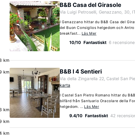
B&B Casa del Girasole
Via Luigi Petroselli, Genazzano, 30, I
I Genazzano hittar du B&B Casa del Giras
del Buon Consiglios helgedom och Antro 
breakfast...
Läs Mer
10/10
Fantastiskt
6 recensione
8 km
B&B I 4 Sentieri
.9 km
Via della Zingarella 22, Castel San P
karta
I Castel San Pietro Romano hittar du B&B
bilfärd från Santuario Oracolare della F
helgedom. ...
Läs Mer
3 km
9.4/10
Fantastiskt
42 recensio
.9 km
4 km