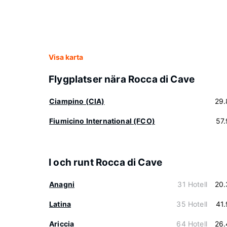
Visa karta
Flygplatser nära Rocca di Cave
Ciampino (CIA)
29.
Fiumicino International (FCO)
57
I och runt Rocca di Cave
Anagni
31 Hotell
20.
Latina
35 Hotell
41
Ariccia
64 Hotell
26.