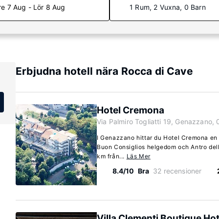
re 7 Aug - Lör 8 Aug
1 Rum, 2 Vuxna, 0 Barn
Erbjudna hotell nära Rocca di Cave
Hotel Cremona
Via Palmiro Togliatti 19, Genazzano,
I Genazzano hittar du Hotel Cremona en k
Buon Consiglios helgedom och Antro delle 
km från...
Läs Mer
8.4/10
Bra
32 recensioner
Villa Clementi Boutique Hot