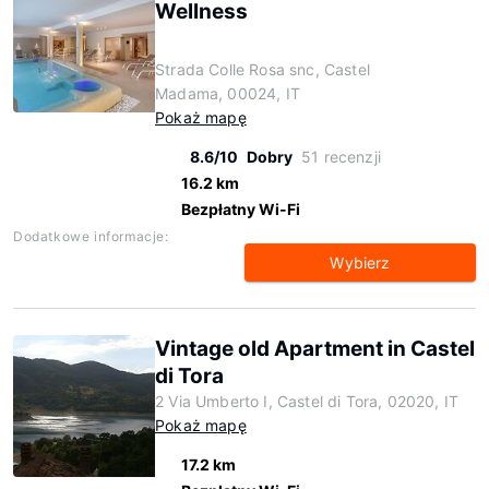
Wellness
Strada Colle Rosa snc, Castel
Madama, 00024, IT
Pokaż mapę
8.6/10
Dobry
51 recenzji
16.2 km
Bezpłatny Wi-Fi
Dodatkowe informacje:
Wybierz
Vintage old Apartment in Castel
di Tora
2 Via Umberto I, Castel di Tora, 02020, IT
Pokaż mapę
17.2 km