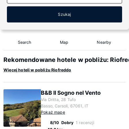
Szukaj
Search
Map
Nearby
Rekomendowane hotele w pobliżu: Riofr
Więcej hoteli w pobliżu Riofreddo
B&B Il Sogno nel Vento
Via Dritta, 28 Tufo
Basso, Carsoli, 67061, IT
Pokaż mapę
8/10
Dobry
1 recenzji