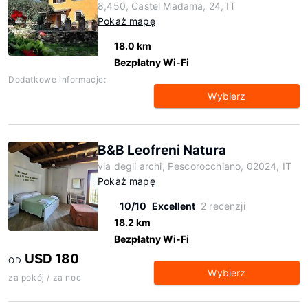
8,450, Castel Madama, 24, IT
Pokaż mapę
18.0 km
Bezpłatny Wi-Fi
Dodatkowe informacje:
Wybierz
B&B Leofreni Natura
via degli archi, Pescorocchiano, 02024, IT
Pokaż mapę
10/10
Excellent
2 recenzji
18.2 km
Bezpłatny Wi-Fi
USD 180
OD
Wybierz
za pokój / za noc