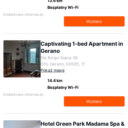
13.6 km
Bezpłatny Wi-Fi
Dodatkowe informacje:
Wybierz
Captivating 1-bed Apartment in
Gerano
Via Borgo Sopra Gli
Orti, Gerano, 00025, IT
Pokaż mapę
14.4 km
Bezpłatny Wi-Fi
Dodatkowe informacje:
Wybierz
Hotel Green Park Madama Spa &