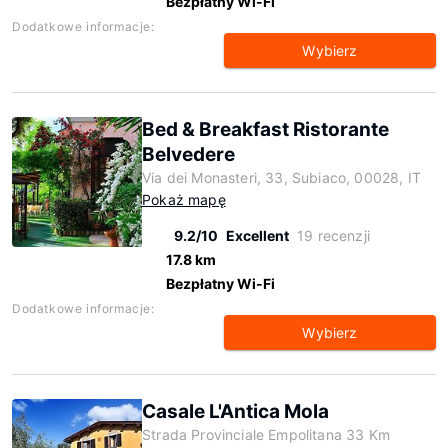
Bezpłatny Wi-Fi
Dodatkowe informacje:
Wybierz
Bed & Breakfast Ristorante
Belvedere
Via dei Monasteri, 33, Subiaco, 00028, IT
Pokaż mapę
9.2/10
Excellent
19 recenzji
17.8 km
Bezpłatny Wi-Fi
Dodatkowe informacje:
Wybierz
Casale L'Antica Mola
Strada Provinciale Empolitana 33 Km