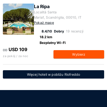
La Ripa
Località Santa
Maria1, Scandriglia, 00010, IT
Pokaż mapę
8.4/10
Dobry
19 recenzji
18.2 km
Bezpłatny Wi-Fi
USD 109
OD
Wybierz
za pokój / za noc
Więcej hoteli w pobliżu Riofreddo