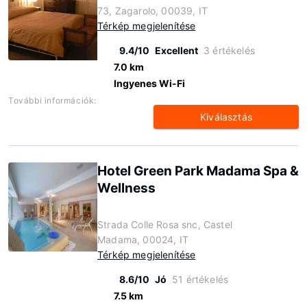
73, Zagarolo, 00039, IT
Térkép megjelenítése
9.4/10
Excellent
3 értékelés
7.0 km
Ingyenes Wi-Fi
További információk:
Kiválasztás
Hotel Green Park Madama Spa &
Wellness
Strada Colle Rosa snc, Castel
Madama, 00024, IT
Térkép megjelenítése
8.6/10
Jó
51 értékelés
7.5 km