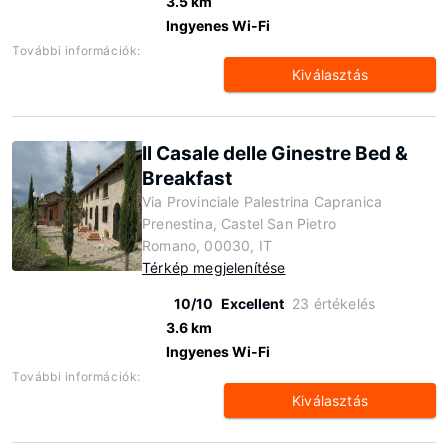
3.5 km
Ingyenes Wi-Fi
További információk:
Kiválasztás
Il Casale delle Ginestre Bed &
Breakfast
Via Provinciale Palestrina Capranica
Prenestina, Castel San Pietro
Romano, 00030, IT
Térkép megjelenítése
10/10
Excellent
23 értékelés
3.6 km
Ingyenes Wi-Fi
További információk:
Kiválasztás