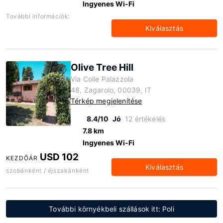
Ingyenes Wi-Fi
További információk:
Kiválasztás
Olive Tree Hill
Via Colle Palazzola
48, Zagarolo, 00039, IT
Térkép megjelenítése
8.4/10
Jó
12 értékelés
7.8 km
Ingyenes Wi-Fi
USD 102
KEZDŐÁR
Kiválasztás
szobánként / éjszakánként
További környékbeli szállások itt: Poli