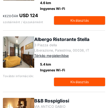
4.6 km
Ingyenes Wi-Fi
USD 124
KEZDŐÁR
Kiválasztás
szobánként / éjszakánként
Albergo Ristorante Stella
3 Piazza della
Liberazione, Palestrina, 00036, IT
Térkép megjelenítése
5.4 km
Ingyenes Wi-Fi
További információk:
Kiválasztás
B&B Rospigliosi
VIA ANTICO GABIO