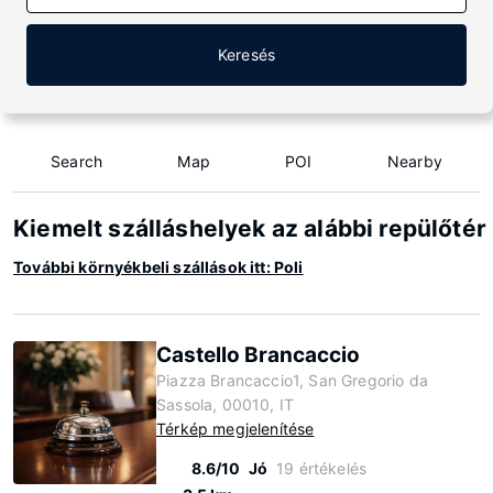
Keresés
Search
Map
POI
Nearby
Kiemelt szálláshelyek az alábbi repülőtér
További környékbeli szállások itt: Poli
Castello Brancaccio
Piazza Brancaccio1, San Gregorio da
Sassola, 00010, IT
Térkép megjelenítése
8.6/10
Jó
19 értékelés