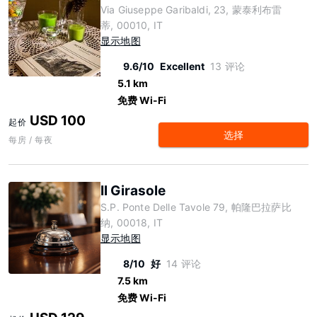
Via Giuseppe Garibaldi, 23, 蒙泰利布雷
蒂, 00010, IT
显示地图
9.6/10
Excellent
13 评论
5.1 km
免费 Wi-Fi
USD 100
起价
选择
每房 / 每夜
Il Girasole
S.P. Ponte Delle Tavole 79, 帕隆巴拉萨比
纳, 00018, IT
显示地图
8/10
好
14 评论
7.5 km
免费 Wi-Fi