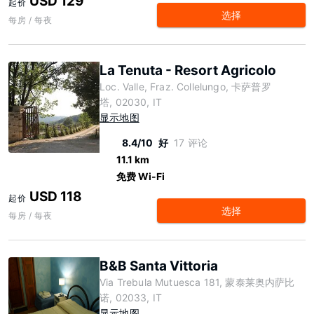
USD 129
起价
选择
每房 / 每夜
La Tenuta - Resort Agricolo
Loc. Valle, Fraz. Collelungo, 卡萨普罗
塔, 02030, IT
显示地图
8.4/10
好
17 评论
11.1 km
免费 Wi-Fi
USD 118
起价
选择
每房 / 每夜
B&B Santa Vittoria
Via Trebula Mutuesca 181, 蒙泰莱奥内萨比
诺, 02033, IT
显示地图