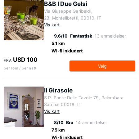
B&B I Due Gelsi
Via Giuseppe Garibaldi,
23, Montelibretti, 00010, IT
Vis kart
9.6/10
Fantastisk
13 anmeldelser
5.1 km
Wi-fi inkludert
USD 100
FRA
Velg
per rom / per natt
Il Girasole
S.P. Ponte Delle Tavole 79, Palombara
Sabina, 00018, IT
Vis kart
8/10
Bra
14 anmeldelser
7.5 km
Wi-fi inkludert