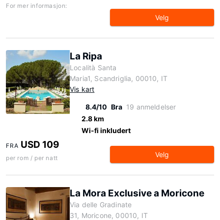
For mer informasjon:
Velg
La Ripa
Località Santa
Maria1, Scandriglia, 00010, IT
Vis kart
8.4/10
Bra
19 anmeldelser
2.8 km
Wi-fi inkludert
USD 109
FRA
Velg
per rom / per natt
La Mora Exclusive a Moricone
Via delle Gradinate
31, Moricone, 00010, IT