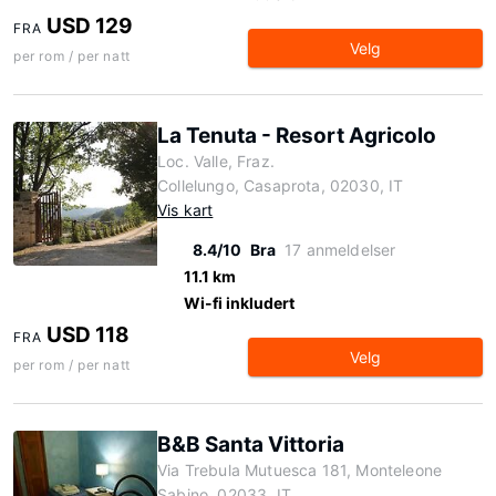
USD 129
FRA
Velg
per rom / per natt
La Tenuta - Resort Agricolo
Loc. Valle, Fraz.
Collelungo, Casaprota, 02030, IT
Vis kart
8.4/10
Bra
17 anmeldelser
11.1 km
Wi-fi inkludert
USD 118
FRA
Velg
per rom / per natt
B&B Santa Vittoria
Via Trebula Mutuesca 181, Monteleone
Sabino, 02033, IT