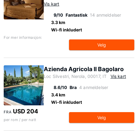
Vis kart
9/10
Fantastisk
14 anmeldelser
3.3 km
Wi-fi inkludert
For mer informasjon:
Velg
Azienda Agricola Il Bagolaro
Loc Silvestri, Nerola, 00017, IT
Vis kart
8.6/10
Bra
4 anmeldelser
3.4 km
Wi-fi inkludert
USD 204
FRA
Velg
per rom / per natt