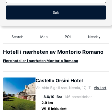
Søk
Search
Map
POI
Nearby
Hotell i nærheten av Montorio Romano
Flere hoteller i nærheten Montorio Romano
Castello Orsini Hotel
Via Aldo Bigelli snc, Nerola, 17, IT
Vis kart
8.6/10
Bra
146 anmeldelser
2.9 km
Wi-fi inkludert