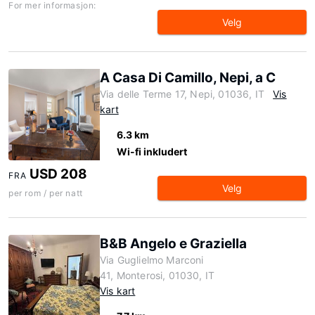
For mer informasjon:
Velg
A Casa Di Camillo, Nepi, a C
Via delle Terme 17, Nepi, 01036, IT
Vis
kart
6.3 km
Wi-fi inkludert
USD 208
FRA
Velg
per rom / per natt
B&B Angelo e Graziella
Via Guglielmo Marconi
41, Monterosi, 01030, IT
Vis kart