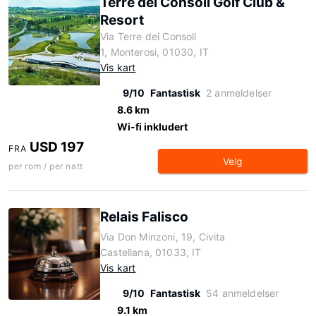
Terre dei Consoli Golf Club &
Resort
Via Terre dei Consoli
1, Monterosi, 01030, IT
Vis kart
9/10
Fantastisk
2 anmeldelser
8.6 km
Wi-fi inkludert
USD 197
FRA
Velg
per rom / per natt
Relais Falisco
Via Don Minzoni, 19, Civita
Castellana, 01033, IT
Vis kart
9/10
Fantastisk
54 anmeldelser
9.1 km