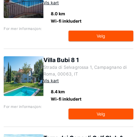
Vis kart
8.0 km
Wi-fi inkludert
For mer informasjon:
Velg
Villa Bubi 8 1
Strada di Selvagrossa 1, Campagnano di
Roma, 00063, IT
Vis kart
8.4 km
Wi-fi inkludert
For mer informasjon:
Velg