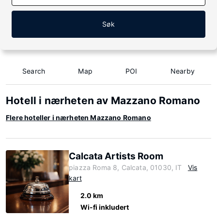
Søk
Search
Map
POI
Nearby
Hotell i nærheten av Mazzano Romano
Flere hoteller i nærheten Mazzano Romano
Calcata Artists Room
piazza Roma 8, Calcata, 01030, IT
Vis
kart
2.0 km
Wi-fi inkludert