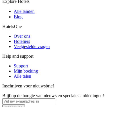
Explore Hotels
Alle landen
Blog
HotelsOne
Over ons
Hoteliers
Veelgestelde vragen
Help and support
Support
Mijn boeking
Alle talen
Inschrijven voor nieuwsbrief
Blijf op de hoogte van nieuws en speciale aanbiedingen!
Inschrijven
Copyright © 2001 - 2026
HotelsOne
. Alle rechten voorbehouden.
Privacyverklaring