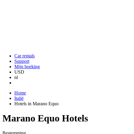
Car rentals
Support
Mijn boeking
USD
nl
Home
Italië
Hotels in Marano Equo
Marano Equo Hotels
Bestemming