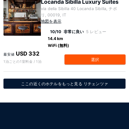
Locanda Sibilla Luxury Suites
via della Sibilla 40 Locanda Sibilla, チボ
リ, 00019, IT
地図を表示
10/10
非常に良い
5 レビュー
14.4 km
WiFi (無料)
USD 332
最安値
選択
1泊ごとの1室料金 / 1泊
ここの近くのホテルをもっと見る リチェンツァ