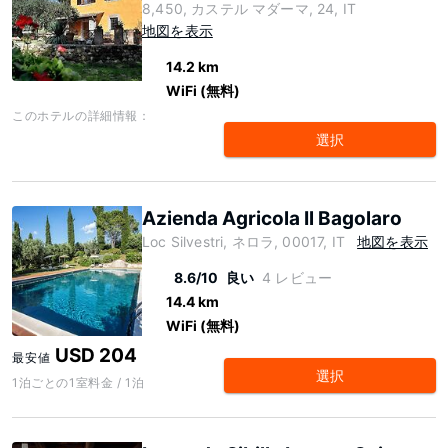
8,450, カステル マダーマ, 24, IT
地図を表示
14.2 km
WiFi (無料)
このホテルの詳細情報：
選択
Azienda Agricola Il Bagolaro
Loc Silvestri, ネロラ, 00017, IT
地図を表示
8.6/10
良い
4 レビュー
14.4 km
WiFi (無料)
USD 204
最安値
選択
1泊ごとの1室料金 / 1泊