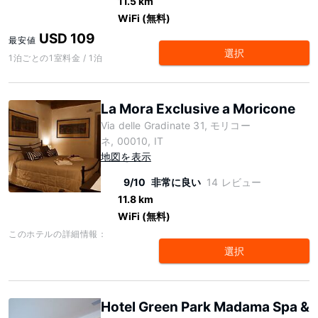
11.5 km
WiFi (無料)
USD 109
最安値
選択
1泊ごとの1室料金 / 1泊
La Mora Exclusive a Moricone
Via delle Gradinate 31, モリコー
ネ, 00010, IT
地図を表示
9/10
非常に良い
14 レビュー
11.8 km
WiFi (無料)
このホテルの詳細情報：
選択
Hotel Green Park Madama Spa &