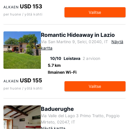
USD 153
ALKAEN
Valitse
per huone / yötä kohti
Romantic Hideaway in Lazio
Via San Martino 9, Selci, 02040, IT
Näytä
kartta
10/10
Loistava
2 arvioon
5.7 km
Ilmainen Wi-Fi
USD 155
ALKAEN
Valitse
per huone / yötä kohti
Baduerughe
Via Valle del Lago 3 Primo Tratto, Poggio
Mirteto, 02047, IT
Näytä kartta