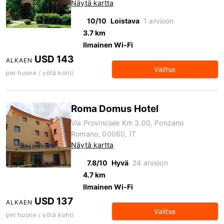
Näytä kartta
10/10
Loistava
1 arvioon
3.7 km
Ilmainen Wi-Fi
USD 143
ALKAEN
Valitse
per huone / yötä kohti
Roma Domus Hotel
Via Provinciale Km 3.00, Ponzano
Romano, 00060, IT
Näytä kartta
7.8/10
Hyvä
24 arvioon
4.7 km
Ilmainen Wi-Fi
USD 137
ALKAEN
Valitse
per huone / yötä kohti