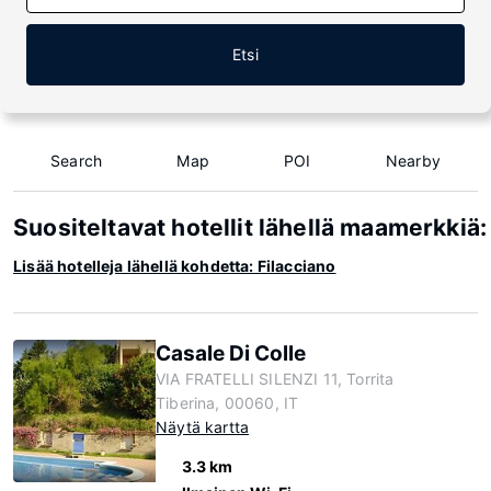
Etsi
Search
Map
POI
Nearby
Suositeltavat hotellit lähellä maamerkkiä:
Lisää hotelleja lähellä kohdetta: Filacciano
Casale Di Colle
VIA FRATELLI SILENZI 11, Torrita
Tiberina, 00060, IT
Näytä kartta
3.3 km