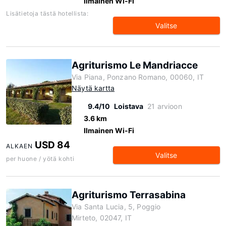
Ilmainen Wi-Fi
Lisätietoja tästä hotellista:
Valitse
Agriturismo Le Mandriacce
Via Piana, Ponzano Romano, 00060, IT
Näytä kartta
9.4/10
Loistava
21 arvioon
3.6 km
Ilmainen Wi-Fi
USD 84
ALKAEN
Valitse
per huone / yötä kohti
Agriturismo Terrasabina
Via Santa Lucia, 5, Poggio
Mirteto, 02047, IT