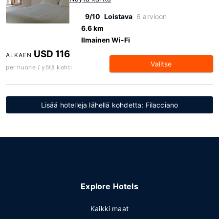
9/10
Loistava
6 arvioon
6.6 km
Ilmainen Wi-Fi
USD 116
ALKAEN
Valitse
per huone / yötä kohti
Lisää hotelleja lähellä kohdetta: Filacciano
Explore Hotels
Kaikki maat