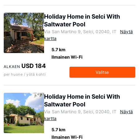
Holiday Home in Selci With
Saltwater Pool
Via San Martino 9, Selci, 02040, IT
Näytä
kartta
5.7 km
Ilmainen Wi-Fi
USD 184
ALKAEN
Valitse
per huone / yötä kohti
Holiday Home in Selci With
Saltwater Pool
Via San Martino 9, Selci, 02040, IT
Näytä
kartta
5.7 km
Ilmainen Wi-Fi