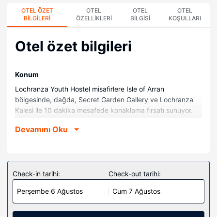
OTEL ÖZET
OTEL
OTEL
OTEL
BILGILERI
ÖZELLIKLERI
BILGISI
KOŞULLARI
Otel özet bilgileri
Konum
Lochranza Youth Hostel misafirlere Isle of Arran
bölgesinde, dağda, Secret Garden Gallery ve Lochranza
Kalesi ile 10 dakika mesafede konaklama fırsatı sunuyor.
Bu hostel Lochranza Damıtımevi ile 0,4 mi (0,7 km) ve Isle
Devamını Oku
of Arran Distillery ile 0,7 mi (1,1 km) mesafede.
Odalar
13 oda mevcuttur. Yemeklerinizi ortak/genel mutfakta
hazırlayın. Banyolarda duş kabini vardır.
Check-in tarihi:
Check-out tarihi:
Otelin güzelliği
Perşembe 6 Ağustos
Cum 7 Ağustos
Misafirlerimiz için ücretsiz kablosuz İnternet, genel oturma
odası ve bisiklet saklama alanı mevcuttur.