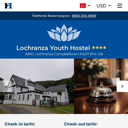
USD
Telefonla Rezervasyon:
(855) 334-6659
Lochranza Youth Hostel
A841, Lochranza
Campbeltown
KA27 8HL
GB
Check-in tarihi:
Check-out tarihi: