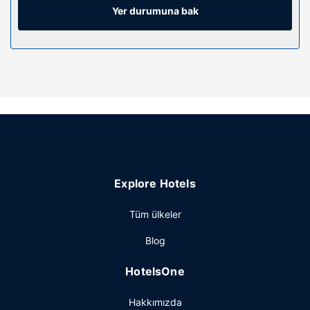
Yer durumuna bak
Restoran
Misafirlere her gün 07.30 ve 9 arasında ücretli self servis
kahvaltı servisi yapılmaktadır.
Diğer güzellikler
Misafirler için çamaşırhane, ortak kullanılan alanda bir
mikrodalga fırın ve ortak kullanılan alanda bir buzdolabı
mevcuttur. Ücretsiz otopark vardır.
Explore Hotels
Tüm ülkeler
Blog
HotelsOne
Hakkımızda