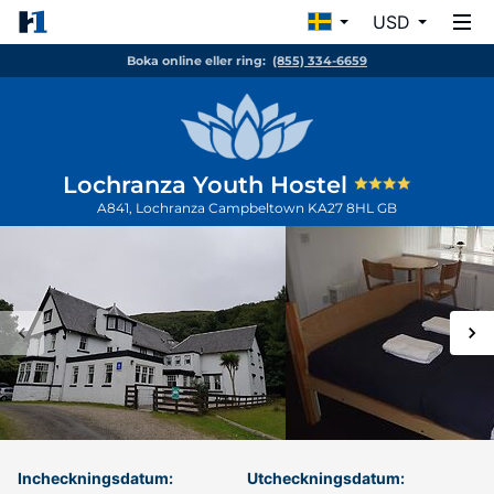
USD
Boka online eller ring:
(855) 334-6659
Lochranza Youth Hostel
A841, Lochranza
Campbeltown
KA27 8HL
GB
Incheckningsdatum:
Utcheckningsdatum: