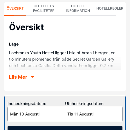
HOTELLETS
HOTELL
ÖVERSIKT
HOTELLREGLER
FACILITETER
INFORMATION
Översikt
Läge
Lochranza Youth Hostel ligger i Isle of Arran i bergen, en
tio minuters promenad från både Secret Garden Gallery
och Lochranza Castle. Detta vandrarhem ligger 0,7 km
från Lochranza Distillery (whiskeyfabrik) och 1,1 km från
Läs Mer
Isle of Arran Distillery.
Hotellrum
Känn dig som hemma i ett av de 13 rummen. Laga din
egen mat i det delade/gemensamma köket. I badrummen
Incheckningsdatum:
Utcheckningsdatum:
finns dusch.
Mån 10 Augusti
Tis 11 Augusti
Bekvämligheter på anläggningen
Passa på att dra nytta av bland annat gratis wi-fi,