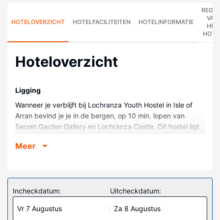
REGE
VAN
HOTELOVERZICHT
HOTELFACILITEITEN
HOTELINFORMATIE
HET
HOTE
Hoteloverzicht
Ligging
Wanneer je verblijft bij Lochranza Youth Hostel in Isle of
Arran bevind je je in de bergen, op 10 min. lopen van
Secret Garden Gallery en Lochranza Castle. Dit hostel ligt
op 0,7 km van Lochranza Distillery en op 1,1 km van Isle of
Meer
Arran Distillery.
Kamers
Doe of je thuis bent in één van de 13 kamers. Maak je
maaltijden klaar in de gemeenschappelijke keuken.
Incheckdatum:
Uitcheckdatum:
Badkamers met een douche zijn voorzien.
Vr 7 Augustus
Za 8 Augustus
Algemene voorziening