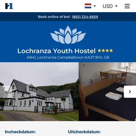
USD
Boek online of bel:
(855) 334-6659
Lochranza Youth Hostel
A841, Lochranza
Campbeltown
KA27 8HL
GB
Incheckdatum:
Uitcheckdatum: