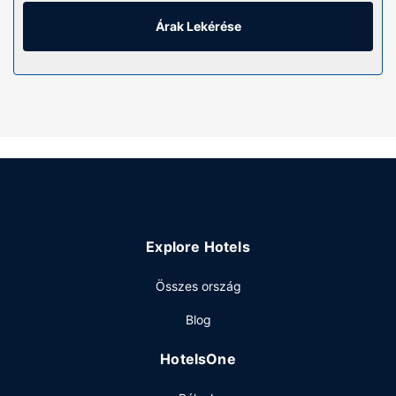
fürdőszobában van zuhanyzó.
Árak Lekérése
Az ingatlanhoz tartozó felszereltség
A szálláshely kínálta egyéb szolgáltatások és
létesítmények közé tartozik ingyenes wifihozzáférés,
közös használatú nappali és kerékpártároló.
Étterem
Önkiszolgáló rendszer reggeli felár ellenében elérhető
naponta reggeli 7:30 és 9:00 között.
Egyéb felszereltség
A szálláshelyen ruhatisztító létesítmények, mikrohullámú
sütő a közös használatú helyiségben és hűtő a közös
Explore Hotels
használatú helyiségben is igénybe vehető. Az autóval
érkező vendégek számára ingyenes egyéni parkolás
Összes ország
biztosított a helyszínen.
Blog
HotelsOne