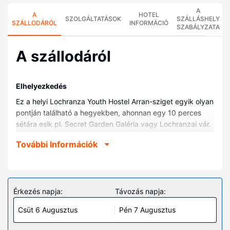
A
A
HOTEL
SZOLGÁLTATÁSOK
SZÁLLÁSHELY
SZÁLLODÁRÓL
INFORMÁCIÓ
SZABÁLYZATA
A szállodáról
Elhelyezkedés
Ez a helyi Lochranza Youth Hostel Arran-sziget egyik olyan
pontján található a hegyekben, ahonnan egy 10 perces
sétára esik pl. Secret Garden Galéria vagy Lochranzai vár.
Ez a helyi hostel kb. 0,7 km-re található Lochranzai
További Információk
whiskylepárló, ill. 1,1 km-re Isle of Arran Lepárló
helyszíneitől.
Szobák
Ezen a szálláshelyen igazán otthon érezheti majd magát
Érkezés napja:
Távozás napja:
a(z) 13 szoba egyikében. Ha szeretné ételeit magának
Csüt 6 Augusztus
Pén 7 Augusztus
elkészíteni, akkor azt megteheti a szálláshelyen lévő
közösen használatos konyhában. Valamennyi