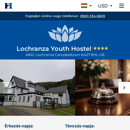
USD
Foglaljon online vagy telefonon
(855) 334-6659
Lochranza Youth Hostel
A841, Lochranza
Campbeltown
KA27 8HL
GB
Érkezés napja:
Távozás napja: