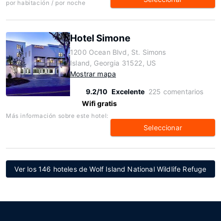
por habitación / por noche
Hotel Simone
1200 Ocean Blvd, St. Simons
Island, Georgia 31522, US
Mostrar mapa
9.2/10
Excelente
225 comentarios
Wifi gratis
Más información sobre este hotel:
Seleccionar
Ver los 146 hoteles de Wolf Island National Wildlife Refuge