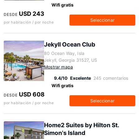
Wifi gratis
USD 243
DESDE
Seleccionar
por habitación / por noche
Jekyll Ocean Club
80 Ocean Way, Isla
Jekyll, Georgia 31527, US
Mostrar mapa
9.4/10
Excelente
245 comentarios
Wifi gratis
USD 608
DESDE
Seleccionar
por habitación / por noche
Home2 Suites by Hilton St.
Simon's Island