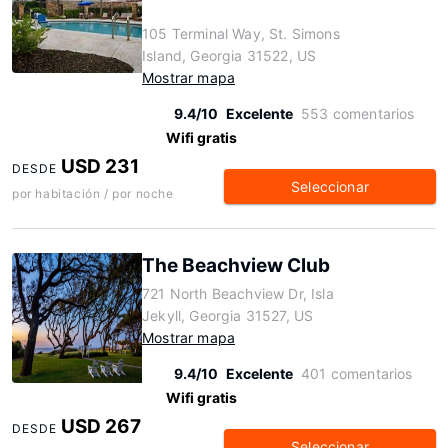
105 Terminal Way, St. Simons
Island, Georgia 31522, US
Mostrar mapa
9.4/10
Excelente
553 comentarios
Wifi gratis
USD 231
DESDE
Seleccionar
por habitación / por noche
The Beachview Club
721 North Beachview Dr, Isla
Jekyll, Georgia 31527, US
Mostrar mapa
9.4/10
Excelente
401 comentarios
Wifi gratis
USD 267
DESDE
Seleccionar