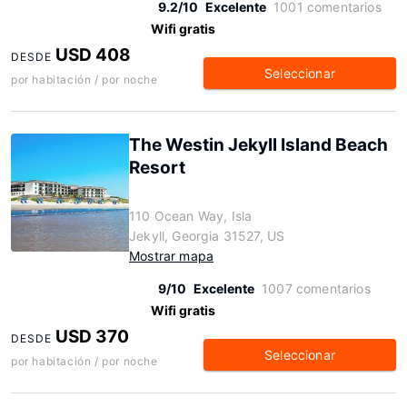
9.2/10
Excelente
1001 comentarios
Wifi gratis
USD 408
DESDE
Seleccionar
por habitación / por noche
The Westin Jekyll Island Beach
Resort
110 Ocean Way, Isla
Jekyll, Georgia 31527, US
Mostrar mapa
9/10
Excelente
1007 comentarios
Wifi gratis
USD 370
DESDE
Seleccionar
por habitación / por noche