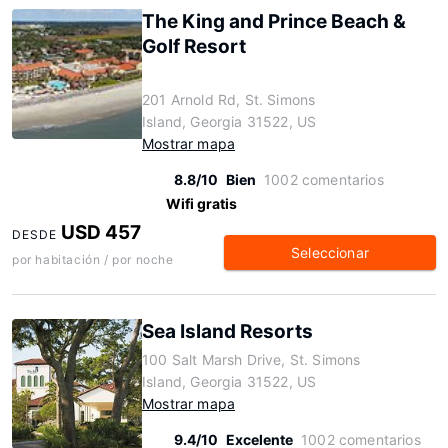
The King and Prince Beach &
Golf Resort
201 Arnold Rd, St. Simons
Island, Georgia 31522, US
Mostrar mapa
8.8/10
Bien
1002 comentarios
Wifi gratis
USD 457
DESDE
Seleccionar
por habitación / por noche
Sea Island Resorts
100 Salt Marsh Drive, St. Simons
Island, Georgia 31522, US
Mostrar mapa
9.4/10
Excelente
1002 comentarios