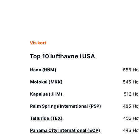
Vis kort
Top 10 lufthavne i USA
Hana (HNM)
688 Hot
Molokai (MKK)
545 Hot
Kapalua (JHM)
512 Hot
Palm Springs International (PSP)
485 Hot
Telluride (TEX)
452 Hot
Panama City International (ECP)
446 Hot