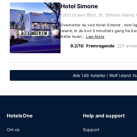
Hotel Simone
1200 Ocean Blvd, St. Simons Island,
Overnatter du ved Hotel Simone , som lig
Island, er du kun 5 minutters gang fra 
Dette hotel...
Læs Mere
9.2/10
Fremragende
225 anme
Alle 146 hoteller i Wolf Island N
HotelsOne
Help and support
Om os
Support