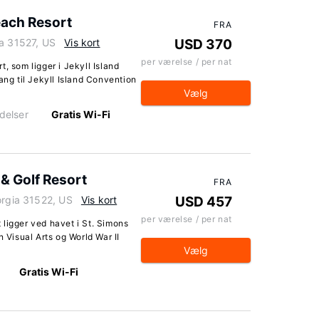
each Resort
FRA
ia 31527, US
Vis kort
USD 370
per værelse / per nat
, som ligger i Jekyll Island
ang til Jekyll Island Convention
Vælg
delser
Gratis Wi-Fi
& Golf Resort
FRA
orgia 31522, US
Vis kort
USD 457
per værelse / per nat
ligger ved havet i St. Simons
n Visual Arts og World War II
Vælg
Gratis Wi-Fi