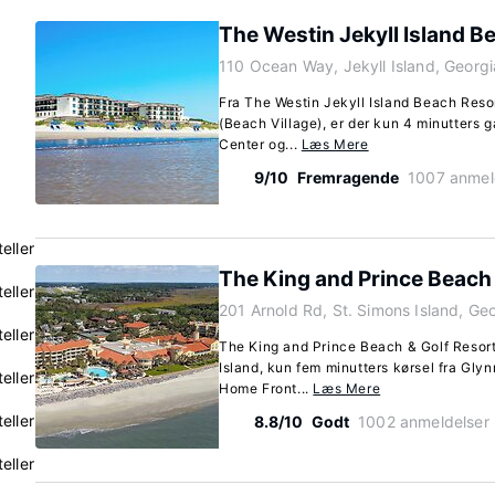
The Westin Jekyll Island B
110 Ocean Way, Jekyll Island, Georg
Fra The Westin Jekyll Island Beach Resort
(Beach Village), er der kun 4 minutters g
Center og...
Læs Mere
9/10
Fremragende
1007 anmel
eller
The King and Prince Beach 
eller
201 Arnold Rd, St. Simons Island, Ge
eller
The King and Prince Beach & Golf Resort 
Island, kun fem minutters kørsel fra Glyn
eller
Home Front...
Læs Mere
eller
8.8/10
Godt
1002 anmeldelser
eller