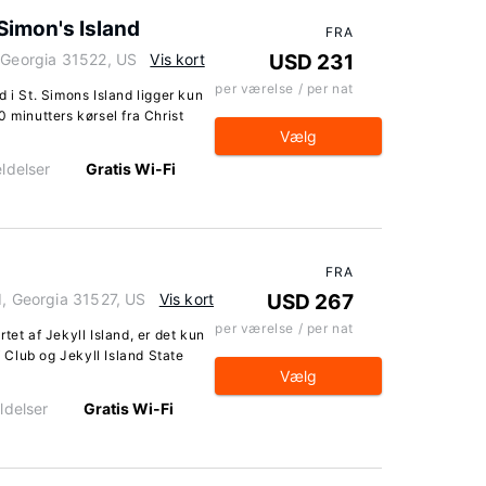
Simon's Island
FRA
, Georgia 31522, US
Vis kort
USD 231
per værelse / per nat
 i St. Simons Island ligger kun
 minutters kørsel fra Christ
Vælg
ldelser
Gratis Wi-Fi
FRA
d, Georgia 31527, US
Vis kort
USD 267
per værelse / per nat
tet af Jekyll Island, er det kun
f Club og Jekyll Island State
Vælg
ldelser
Gratis Wi-Fi