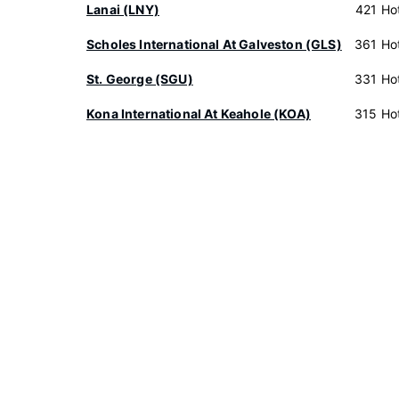
Lanai (LNY)
421 Hot
Scholes International At Galveston (GLS)
361 Hot
St. George (SGU)
331 Hot
Kona International At Keahole (KOA)
315 Hot