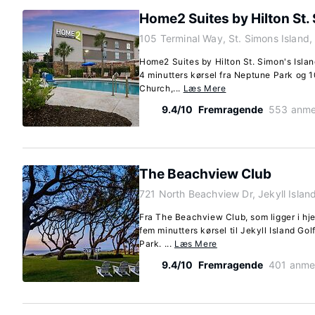
Home2 Suites by Hilton St. 
105 Terminal Way, St. Simons Island
Home2 Suites by Hilton St. Simon's Island
4 minutters kørsel fra Neptune Park og 10
Church,...
Læs Mere
9.4/10
Fremragende
553 anme
The Beachview Club
721 North Beachview Dr, Jekyll Islan
Fra The Beachview Club, som ligger i hjer
fem minutters kørsel til Jekyll Island Gol
Park. ...
Læs Mere
9.4/10
Fremragende
401 anme