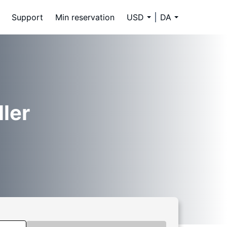
Support
Min reservation
USD
DA
ller