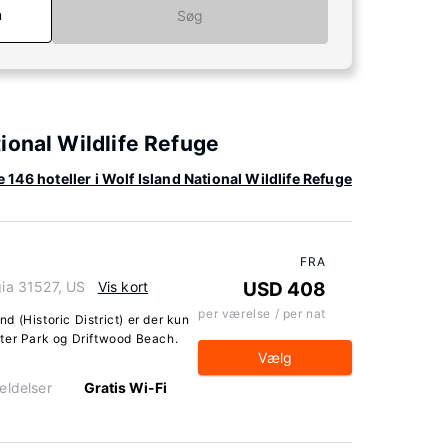
n
Søg
ional Wildlife Refuge
e 146 hoteller i Wolf Island National Wildlife Refuge
FRA
gia 31527, US
Vis kort
USD 408
per værelse / per nat
nd (Historic District) er der kun
ter Park og Driftwood Beach.
Vælg
eldelser
Gratis Wi-Fi