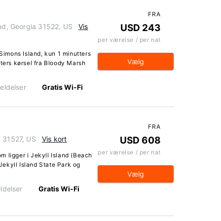
FRA
and, Georgia 31522, US
Vis
USD 243
per værelse / per nat
 Simons Island, kun 1 minutters
Vælg
tters kørsel fra Bloody Marsh
eldelser
Gratis Wi-Fi
FRA
a 31527, US
Vis kort
USD 608
per værelse / per nat
 ligger i Jekyll Island (Beach
 Jekyll Island State Park og
Vælg
ldelser
Gratis Wi-Fi