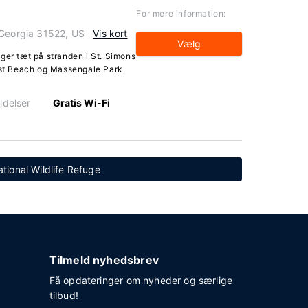
For mere information:
 Georgia 31522, US
Vis kort
Vælg
ger tæt på stranden i St. Simons
East Beach og Massengale Park.
ldelser
Gratis Wi-Fi
ational Wildlife Refuge
Tilmeld nyhedsbrev
Få opdateringer om nyheder og særlige
tilbud!