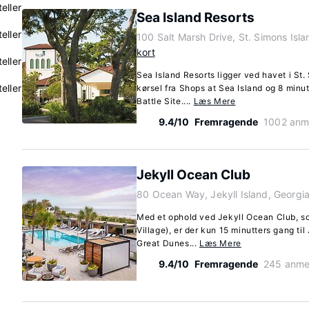
eller
Sea Island Resorts
eller
100 Salt Marsh Drive, St. Simons Isl
kort
eller
Sea Island Resorts ligger ved havet i St.
eller
kørsel fra Shops at Sea Island og 8 minu
Battle Site....
Læs Mere
9.4/10
Fremragende
1002 anm
Jekyll Ocean Club
80 Ocean Way, Jekyll Island, Georgi
Med et ophold ved Jekyll Ocean Club, som
Village), er der kun 15 minutters gang til
Great Dunes...
Læs Mere
9.4/10
Fremragende
245 anme