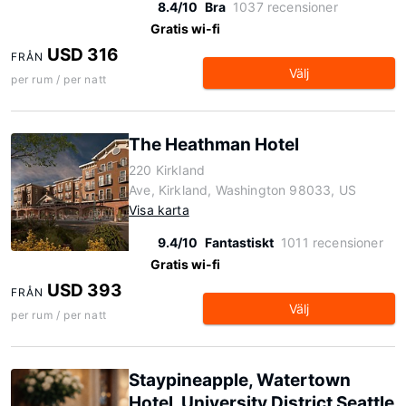
8.4/10
Bra
1037 recensioner
Gratis wi-fi
USD 316
FRÅN
Välj
per rum / per natt
The Heathman Hotel
220 Kirkland
Ave, Kirkland, Washington 98033, US
Visa karta
9.4/10
Fantastiskt
1011 recensioner
Gratis wi-fi
USD 393
FRÅN
Välj
per rum / per natt
Staypineapple, Watertown
Hotel, University District Seattle