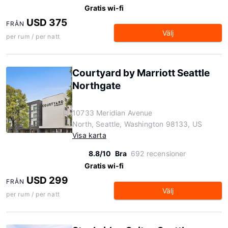
Gratis wi-fi
USD 375
FRÅN
Välj
per rum / per natt
Courtyard by Marriott Seattle
Northgate
10733 Meridian Avenue
North, Seattle, Washington 98133, US
Visa karta
8.8/10
Bra
692 recensioner
Gratis wi-fi
USD 299
FRÅN
Välj
per rum / per natt