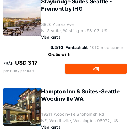
Staybridge Suites Seattle -
Fremont by IHG
3926 Aurora Ave
N, Seattle, Washington 98103, US
Visa karta
9.2/10
Fantastiskt
1010 recensioner
Gratis wi-fi
USD 317
FRÅN
Välj
per rum / per natt
Hampton Inn & Suites-Seattle
Woodinville WA
19211 Woodinville Snohomish Rd
NE, Woodinville, Washington 98072, US
Visa karta