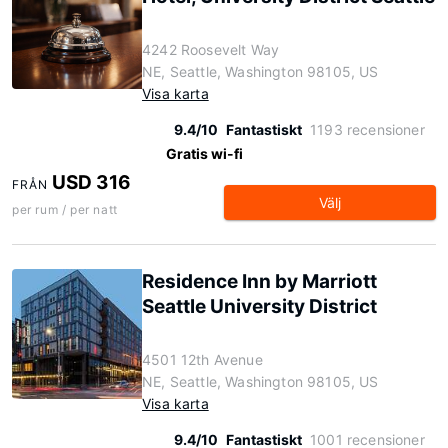
4242 Roosevelt Way
NE, Seattle, Washington 98105, US
Visa karta
9.4/10
Fantastiskt
1193 recensioner
Gratis wi-fi
USD 316
FRÅN
Välj
per rum / per natt
Residence Inn by Marriott
Seattle University District
4501 12th Avenue
NE, Seattle, Washington 98105, US
Visa karta
9.4/10
Fantastiskt
1001 recensioner