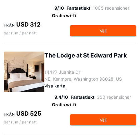
9/10
Fantastiskt
1005 recensioner
Gratis wi-fi
USD 312
FRÅN
Välj
per rum / per natt
The Lodge at St Edward Park
14477 Juanita Dr
NE, Kenmore, Washington 98028, US
Visa karta
9.4/10
Fantastiskt
350 recensioner
Gratis wi-fi
USD 525
FRÅN
Välj
per rum / per natt