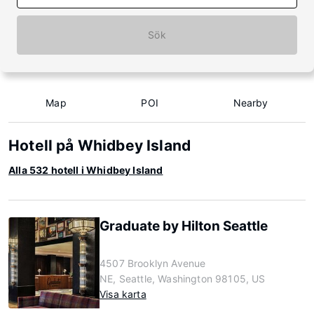
Sök
Map
POI
Nearby
Hotell på Whidbey Island
Alla 532 hotell i Whidbey Island
Graduate by Hilton Seattle
4507 Brooklyn Avenue
NE, Seattle, Washington 98105, US
Visa karta