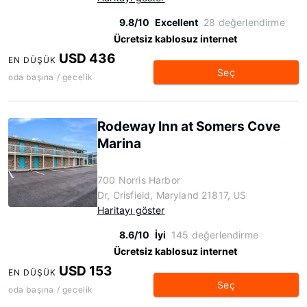
9.8/10
Excellent
28 değerlendirme
Ücretsiz kablosuz internet
USD 436
EN DÜŞÜK
Seç
oda başına / gecelik
Rodeway Inn at Somers Cove
Marina
700 Norris Harbor
Dr, Crisfield, Maryland 21817, US
Haritayı göster
8.6/10
İyi
145 değerlendirme
Ücretsiz kablosuz internet
USD 153
EN DÜŞÜK
Seç
oda başına / gecelik