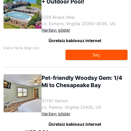
+ Outdoor Pool!
2228 Broad View
Ln, Exmore, Virginia 23350-4536, US
Haritayı göster
Ücretsiz kablosuz internet
Daha fazla bilgi için:
Seç
Pet-friendly Woodsy Gem: 1/4
Mi to Chesapeake Bay
31181 Harbor
Ln, Painter, Virginia 23420, US
Haritayı göster
Ücretsiz kablosuz internet