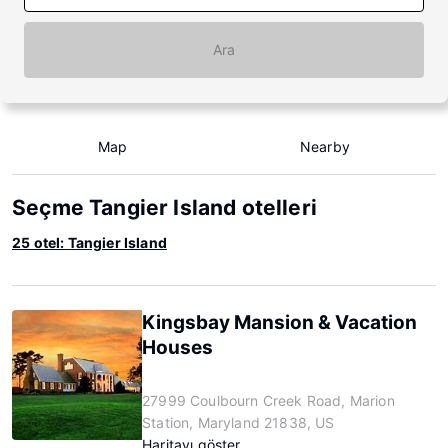
Ara
Map
Nearby
Seçme Tangier Island otelleri
25 otel: Tangier Island
Kingsbay Mansion & Vacation
Houses
27999 Coulbourn Creek Road, Marion
Station, Maryland 21838, US
Haritayı göster