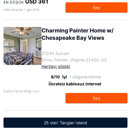
USD 361
EN DÜŞÜK
Seç
oda başına / gecelik
Charming Painter Home w/
Chesapeake Bay Views
31345 Sunset
Drive, Painter, Virginia 23420, US
Haritayı göster
8/10
İyi
1 değerlendirme
Ücretsiz kablosuz internet
Daha fazla bilgi için:
Seç
25 otel: Tangier Island