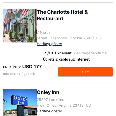
The Charlotte Hotel &
Restaurant
7 North
Street, Onancock, Virginia 23417, US
Haritayı göster
9/10
Excellent
293 değerlendirme
Ücretsiz kablosuz internet
USD 177
EN DÜŞÜK
Seç
oda başına / gecelik
Onley Inn
25297 Lankford
Hwy, Onley, Virginia 23418, US
Haritayı göster