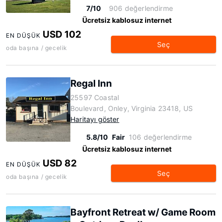
7/10
906 değerlendirme
Ücretsiz kablosuz internet
USD 102
EN DÜŞÜK
Seç
oda başına / gecelik
Regal Inn
25597 Coastal
Boulevard, Onley, Virginia 23418, US
Haritayı göster
5.8/10
Fair
106 değerlendirme
Ücretsiz kablosuz internet
USD 82
EN DÜŞÜK
Seç
oda başına / gecelik
Bayfront Retreat w/ Game Room