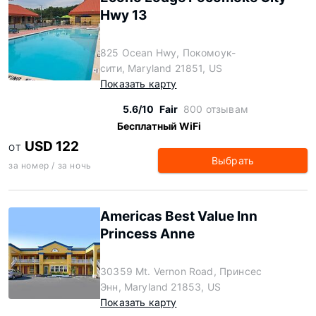
Hwy 13
825 Ocean Hwy, Покомоук-
сити, Maryland 21851, US
Показать карту
5.6/10
Fair
800 отзывам
Бесплатный WiFi
USD 122
ОТ
Выбрать
за номер / за ночь
Americas Best Value Inn
Princess Anne
30359 Mt. Vernon Road, Принсес
Энн, Maryland 21853, US
Показать карту