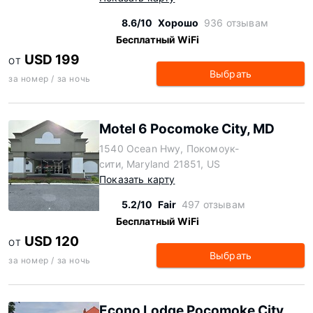
8.6/10
Хорошо
936 отзывам
Бесплатный WiFi
USD 199
ОТ
Выбрать
за номер / за ночь
Motel 6 Pocomoke City, MD
1540 Ocean Hwy, Покомоук-
сити, Maryland 21851, US
Показать карту
5.2/10
Fair
497 отзывам
Бесплатный WiFi
USD 120
ОТ
Выбрать
за номер / за ночь
Econo Lodge Pocomoke City