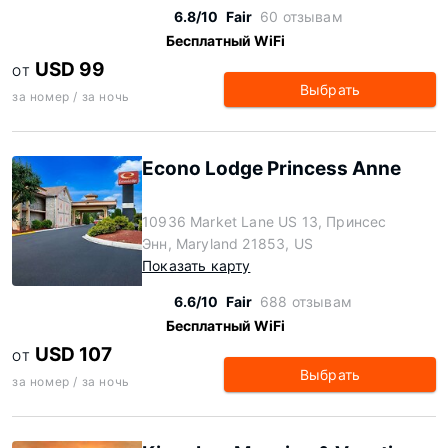
6.8/10
Fair
60 отзывам
Бесплатный WiFi
USD 99
ОТ
Выбрать
за номер / за ночь
Econo Lodge Princess Anne
10936 Market Lane US 13, Принсес
Энн, Maryland 21853, US
Показать карту
6.6/10
Fair
688 отзывам
Бесплатный WiFi
USD 107
ОТ
Выбрать
за номер / за ночь