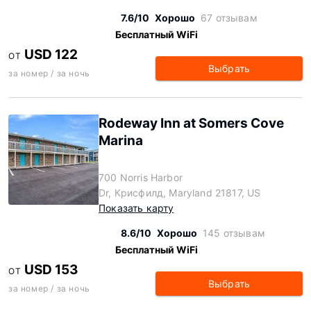
7.6/10
Хорошо
67 отзывам
Бесплатный WiFi
USD 122
ОТ
Выбрать
за номер / за ночь
Rodeway Inn at Somers Cove
Marina
700 Norris Harbor
Dr, Крисфилд, Maryland 21817, US
Показать карту
8.6/10
Хорошо
145 отзывам
Бесплатный WiFi
USD 153
ОТ
Выбрать
за номер / за ночь