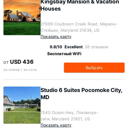
Kingsbay Mansion & Vacation
Houses
27999 Coulbourn Creek Road, Марион-
Стейшен, Maryland 21838, US
Показать карту
9.8/10
Excellent
28 отзывам
Бесплатный WiFi
USD 436
ОТ
Выбрать
за номер / за ночь
Studio 6 Suites Pocomoke City,
MD
1540 Ocean Hwy, Покомоук-
сити, Maryland 21851, US
Показать карту