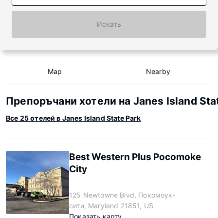
Искать
Map
Nearby
Препоръчани хотели на Janes Island Sta
Все 25 отелей в Janes Island State Park
Best Western Plus Pocomoke
City
125 Newtowne Blvd, Покомоук-
сити, Maryland 21851, US
Показать карту