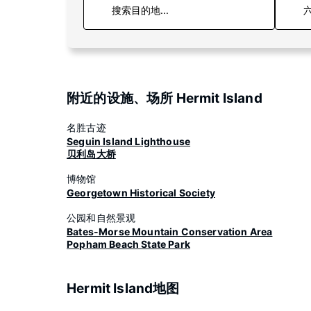
六
附近的设施、场所 Hermit Island
名胜古迹
Seguin Island Lighthouse
贝利岛大桥
博物馆
Georgetown Historical Society
公园和自然景观
Bates-Morse Mountain Conservation Area
Popham Beach State Park
Hermit Island地图