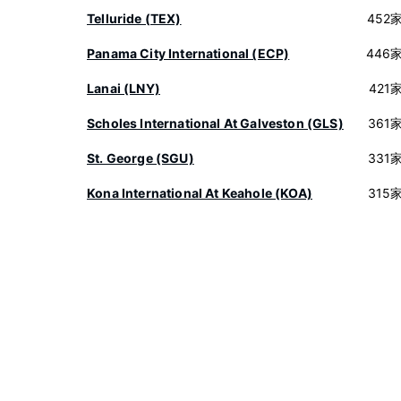
Telluride (TEX)
452
Panama City International (ECP)
446
Lanai (LNY)
421
Scholes International At Galveston (GLS)
361
St. George (SGU)
331
Kona International At Keahole (KOA)
315