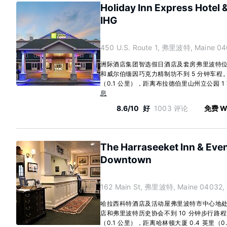
Holiday Inn Express Hotel 
IHG
450 U.S. Route 1, 弗里波特, Maine 04
洲际酒店集团智选假日酒店及套房弗里波特位于
和威尔伯缅因巧克力精制坊不到 5 分钟车程。 
（0.1 公里），距离布拉德伯里山州立公园 1 英里
息
8.6/10
好
1003 评论
免费 Wi
The Harraseeket Inn & Eve
Downtown
162 Main St, 弗里波特, Maine 04032,
哈拉西科特酒店及活动屋弗里波特市中心地处弗
店和弗里波特历史协会不到 10 分钟步行路程。
（0.1 公里），距离哈林顿大厦 0.4 英里（0