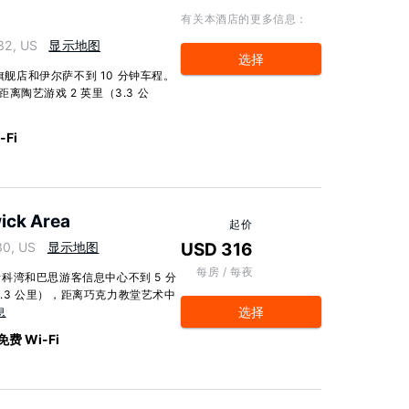
有关本酒店的更多信息：
32, US
显示地图
选择
旗舰店和伊尔萨不到 10 分钟车程。
距离陶艺游戏 2 英里（3.3 公
-Fi
ick Area
起价
30, US
显示地图
USD 316
每房 / 每夜
科湾和巴思游客信息中心不到 5 分
1.3 公里），距离巧克力教堂艺术中
选择
息
免费 Wi-Fi