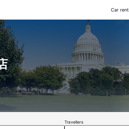
Car rent
酒店
Travellers