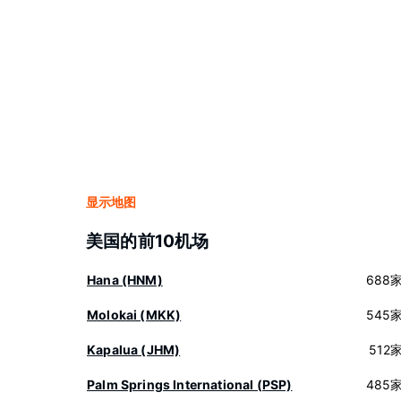
显示地图
美国的前10机场
Hana (HNM)
688
Molokai (MKK)
545
Kapalua (JHM)
512
Palm Springs International (PSP)
485