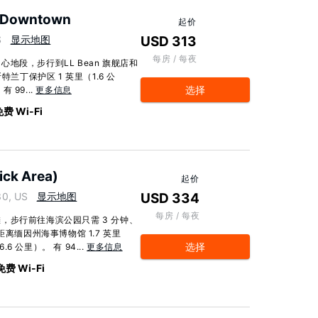
t Downtown
起价
S
显示地图
USD 313
每房 / 每夜
地段，步行到LL Bean 旗舰店和
兰丁保护区 1 英里（1.6 公
选择
 99...
更多信息
费 Wi-Fi
ick Area)
起价
30, US
显示地图
USD 334
每房 / 每夜
，步行前往海滨公园只需 3 分钟、
离缅因州海事博物馆 1.7 英里
选择
6 公里）。 有 94...
更多信息
免费 Wi-Fi