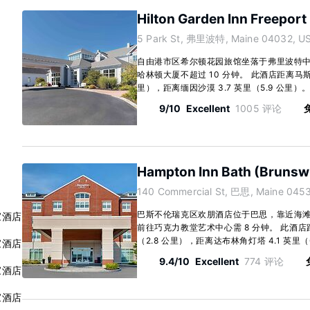
Hilton Garden Inn Freepor
5 Park St, 弗里波特, Maine 04032, U
自由港市区希尔顿花园旅馆坐落于弗里波特中心
哈林顿大厦不超过 10 分钟。 此酒店距离马斯特
里），距离缅因沙漠 3.7 英里（5.9 公里）。 有
9/10
Excellent
1005 评论
免
Hampton Inn Bath (Brunsw
140 Commercial St, 巴思, Maine 045
巴斯不伦瑞克区欢朋酒店位于巴思，靠近海滩
家酒店
前往巧克力教堂艺术中心需 8 分钟。 此酒店距
（2.8 公里），距离达布林角灯塔 4.1 英里（6.
家酒店
9.4/10
Excellent
774 评论
家酒店
家酒店