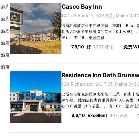
Casco Bay Inn
家酒店
107 US Route 1, 弗里波特, Maine 040
家酒店
卡斯科湾酒店位于弗里波特，距离LL Bean 
家酒店
此酒店距离卡斯科湾 0.1 英里（0.1 公里），
里）。 有 46...
更多信息
家酒店
7.8/10
好
1001 评论
免费 Wi
家酒店
家酒店
Residence Inn Bath Brunsw
139 Richardson St., 巴思, Maine 045
巴斯布伦睿克旅居酒店坐落于巴思，距离卡斯
钟车程。 此酒店距离肯尼贝克河 0.8 英里（
心 0.8 英里（1.3 公里）。 有 102...
更多信
9.6/10
Excellent
407 评论