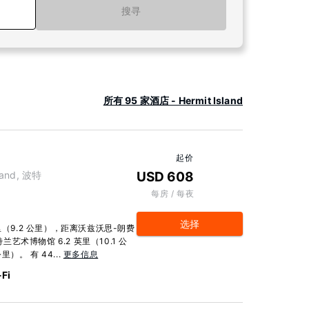
搜寻
所有 95 家酒店 - Hermit Island
起价
sland, 波特
USD 608
每房 / 每夜
选择
（9.2 公里），距离沃兹沃思-朗费
兰艺术博物馆 6.2 英里（10.1 公
）。 有 44...
更多信息
Fi