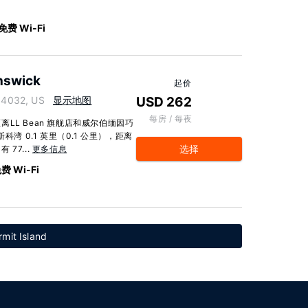
免费 Wi-Fi
nswick
起价
04032, US
显示地图
USD 262
每房 / 每夜
LL Bean 旗舰店和威尔伯缅因巧
湾 0.1 英里（0.1 公里），距离
选择
 77...
更多信息
费 Wi-Fi
it Island