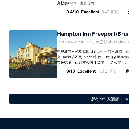
房提供iPod...
更多信息
9.4/10
Excellent
940 评论
Hampton Inn Freeport/Bru
194 Lower Main St, 弗里波特, Maine 
弗里波特不伦瑞克欢朋酒店位于弗里波特，距离
克力精制坊不到 5 分钟车程。 此酒店距离卡斯科
布拉德伯里山州立公园 1 英里（1.7 公里）。 有
9/10
Excellent
1012 评论
免
所有 95 家酒店 - Herm