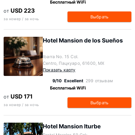
Бесплатный WiFi
USD 223
ОТ
Выбрать
за номер / за ночь
Hotel Mansion de los Sueños
Ibarra No. 15 Col.
Centro, Пацкуаро, 61600, MX
Показать карту
9/10
Excellent
299 отзывам
Бесплатный WiFi
USD 171
ОТ
Выбрать
за номер / за ночь
Hotel Mansion Iturbe
Portal Morelos 59 Col: