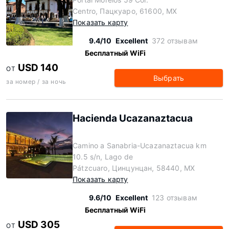
Centro, Пацкуаро, 61600, MX
Показать карту
9.4/10
Excellent
372 отзывам
Бесплатный WiFi
USD 140
ОТ
Выбрать
за номер / за ночь
Hacienda Ucazanaztacua
Camino a Sanabria-Ucazanaztacua km
10.5 s/n, Lago de
Pátzcuaro, Цинцунцан, 58440, MX
Показать карту
9.6/10
Excellent
123 отзывам
Бесплатный WiFi
USD 305
ОТ