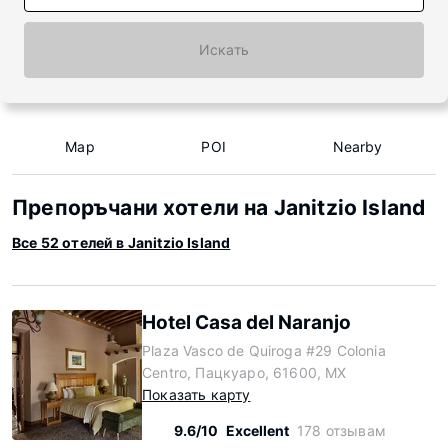
Искать
Map
POI
Nearby
Препоръчани хотели на Janitzio Island
Все 52 отелей в Janitzio Island
Hotel Casa del Naranjo
Plaza Vasco de Quiroga #29 Colonia
Centro, Пацкуаро, 61600, MX
Показать карту
9.6/10
Excellent
178 отзывам