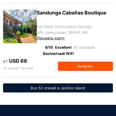
Sandunga Cabañas Boutique
Carretera Tzintzuntzan Quiroga
S/N, Цинцунцан, 58440, MX
Показать карту
9/10
Excellent
97 отзывам
Бесплатный WiFi
USD 68
ОТ
Выбрать
за номер / за ночь
Все 52 отелей в Janitzio Island