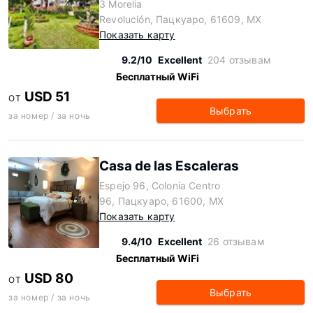
3 Morelia
Revolución, Пацкуаро, 61609, MX
Показать карту
9.2/10
Excellent
204 отзывам
Бесплатный WiFi
USD 51
ОТ
Выбрать
за номер / за ночь
Casa de las Escaleras
Espejo 96, Colonia Centro
96, Пацкуаро, 61600, MX
Показать карту
9.4/10
Excellent
26 отзывам
Бесплатный WiFi
USD 80
ОТ
Выбрать
за номер / за ночь