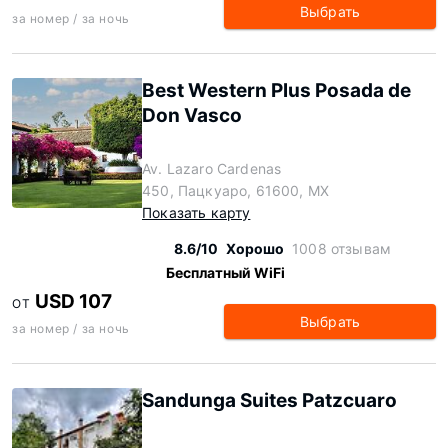
Выбрать
за номер / за ночь
Best Western Plus Posada de
Don Vasco
Av. Lazaro Cardenas
450, Пацкуаро, 61600, MX
Показать карту
8.6/10
Хорошо
1008 отзывам
Бесплатный WiFi
USD 107
ОТ
Выбрать
за номер / за ночь
Sandunga Suites Patzcuaro