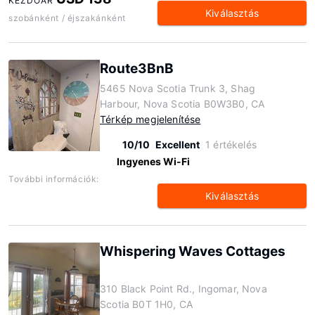
KEZDŐÁR
Kiválasztás
szobánként / éjszakánként
Route3BnB
5465 Nova Scotia Trunk 3, Shag
Harbour, Nova Scotia B0W3B0, CA
Térkép megjelenítése
10/10
Excellent
1 értékelés
Ingyenes Wi-Fi
További információk:
Kiválasztás
Whispering Waves Cottages
310 Black Point Rd., Ingomar, Nova
Scotia B0T 1H0, CA