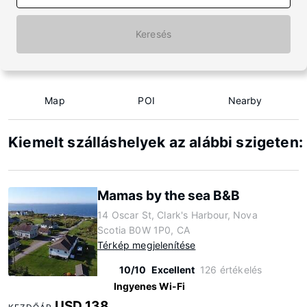
Keresés
Map
POI
Nearby
Kiemelt szálláshelyek az alábbi szigeten:
Mamas by the sea B&B
14 Oscar St, Clark's Harbour, Nova
Scotia B0W 1P0, CA
Térkép megjelenítése
10/10
Excellent
126 értékelés
Ingyenes Wi-Fi
USD 138