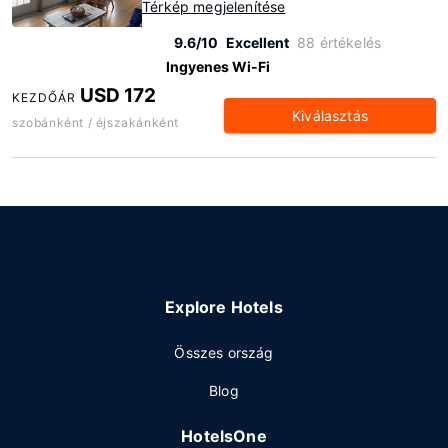
Térkép megjelenítése
9.6/10
Excellent
88 értékelés
Ingyenes Wi-Fi
USD 172
KEZDŐÁR
Kiválasztás
szobánként / éjszakánként
Explore Hotels
Összes ország
Blog
HotelsOne