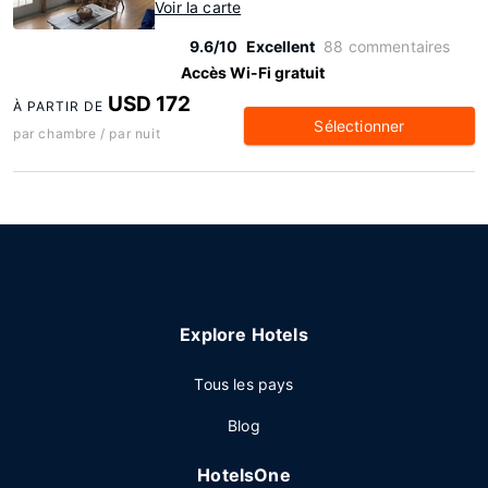
Voir la carte
9.6/10
Excellent
88 commentaires
Accès Wi-Fi gratuit
USD 172
À PARTIR DE
Sélectionner
par chambre / par nuit
Explore Hotels
Tous les pays
Blog
HotelsOne