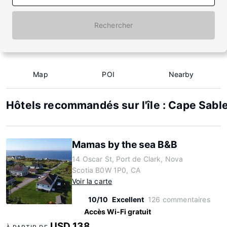
Rechercher
Map
POI
Nearby
Hôtels recommandés sur l'île : Cape Sable
Mamas by the sea B&B
14 Oscar St, Port de Clark, Nova
Scotia B0W 1P0, CA
Voir la carte
10/10
Excellent
126 commentaires
Accès Wi-Fi gratuit
USD 138