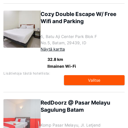
Cozy Double Escape W/ Free
Wifi and Parking
5, Batu Aji Center Park Blok F
No.5, Batam, 29439, ID
Näytä kartta
32.8 km
Ilmainen Wi-Fi
Lisätietoja tästä hotellista:
Valitse
RedDoorz @ Pasar Melayu
Sagulung Batam
Komp Pasar Melayu, Jl. Letjend