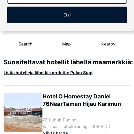
Etsi
Search
Map
Nearby
Suositeltavat hotellit lähellä maamerkkiä:
Lisää hotelleja lähellä kohdetta: Pulau Sugi
Hotel O Homestay Daniel
76NearTaman Hijau Karimun
76 Lubuk Puding,
Karimun, Lubukpuding, 29664, ID
Näytä kartta