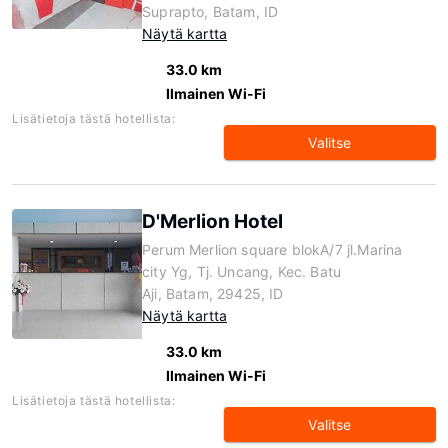
Suprapto, Batam, ID
Näytä kartta
33.0 km
Ilmainen Wi-Fi
Lisätietoja tästä hotellista:
Valitse
D'Merlion Hotel
Perum Merlion square blokA/7 jl.Marina
city Yg, Tj. Uncang, Kec. Batu
Aji, Batam, 29425, ID
Näytä kartta
33.0 km
Ilmainen Wi-Fi
Lisätietoja tästä hotellista:
Valitse