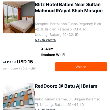
Blitz Hotel Batam Near Sultan
Mahmud Ri'ayat Shah Mosque
Komplek Pertokoan Tunas Regency Blok
A2 Jl. Brigjen Katamso KM 4 Tg
Uncang, Batam, 29432, ID
Näytä kartta
31.4 km
Ilmainen Wi-Fi
USD 15
ALKAEN
Valitse
per huone / yötä kohti
RedDoorz @ Batu Aji Batam
Ruko Taman Carina, Jl. Brigjen Katamso
Tj. Uncang, Batam, 29444, ID
Näytä kartta