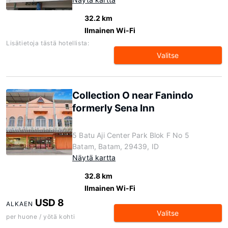
32.2 km
Ilmainen Wi-Fi
Lisätietoja tästä hotellista:
Valitse
Collection O near Fanindo
formerly Sena Inn
5 Batu Aji Center Park Blok F No 5
Batam, Batam, 29439, ID
Näytä kartta
32.8 km
Ilmainen Wi-Fi
USD 8
ALKAEN
Valitse
per huone / yötä kohti