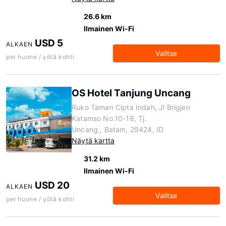
26.6 km
Ilmainen Wi-Fi
USD 5
ALKAEN
Valitse
per huone / yötä kohti
OS Hotel Tanjung Uncang
Ruko Taman Cipta Indah, Jl Brigjen
Katamso No.10-18, Tj.
Uncang,, Batam, 29424, ID
Näytä kartta
31.2 km
Ilmainen Wi-Fi
USD 20
ALKAEN
Valitse
per huone / yötä kohti