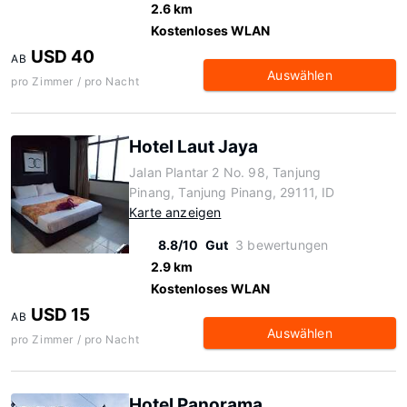
2.6 km
Kostenloses WLAN
USD 40
AB
Auswählen
pro Zimmer / pro Nacht
Hotel Laut Jaya
Jalan Plantar 2 No. 98, Tanjung
Pinang, Tanjung Pinang, 29111, ID
Karte anzeigen
8.8/10
Gut
3 bewertungen
2.9 km
Kostenloses WLAN
USD 15
AB
Auswählen
pro Zimmer / pro Nacht
Hotel Panorama