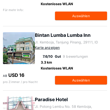
Kostenloses WLAN
Für mehr Info:
Auswählen
Bintan Lumba Lumba Inn
Jl. Kemboja, Tanjung Pinang, 29111, ID
Karte anzeigen
7.6/10
Gut
9 bewertungen
3.3 km
Kostenloses WLAN
USD 16
AB
Auswählen
pro Zimmer / pro Nacht
Paradise Hotel
Jl. Potong Lembu No. 58 Kemboja,