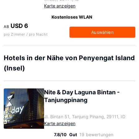
Karte anzeigen
Kostenloses WLAN
USD 6
AB
Auswählen
pro Zimmer / pro Nacht
Hotels in der Nähe von Penyengat Island
(Insel)
Nite & Day Laguna Bintan -
Tanjungpinang
Jl. Bintan 51, Tanjung Pinang, 29111, ID
Karte anzeigen
7.8/10
Gut
19 bewertungen