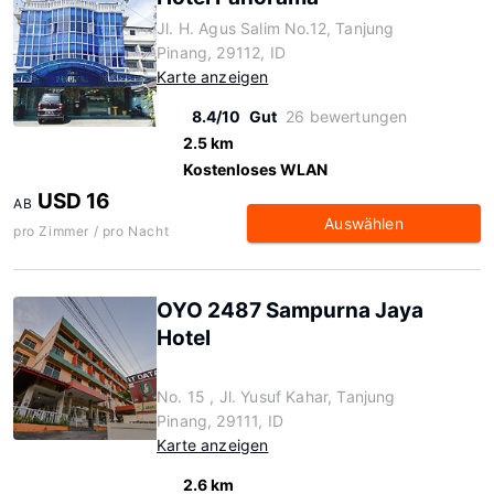
Jl. H. Agus Salim No.12, Tanjung
Pinang, 29112, ID
Karte anzeigen
8.4/10
Gut
26 bewertungen
2.5 km
Kostenloses WLAN
USD 16
AB
Auswählen
pro Zimmer / pro Nacht
OYO 2487 Sampurna Jaya
Hotel
No. 15 , Jl. Yusuf Kahar, Tanjung
Pinang, 29111, ID
Karte anzeigen
2.6 km